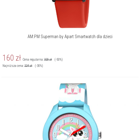
AM:PM Superman by Apart Smartwatch dla dzieci
160
zł
Cena regularna:
320
zł
(-50%)
Najniższa cena:
224
zł
(-30%)