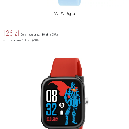
AM:PM Digital
126
zł
Cena regularna:
180
zł
(-30%)
Najniższa cena:
180
zł
(-30%)