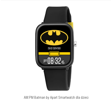
Kompatybilność:
iOS, Android
O marce AM:PM
Każdy zegarek AM:PM to atrybut przebojowości na co dzień,
niezależnie od okazji, jak również wyróżnik własnego stylu. Dostępne
są modele dla mężczyzn, kobiet oraz dzieci, w tym licencjonowane
zegarki z ulubionymi bohaterami najmłodszych.
Więcej o marce
AM:PM Batman by Apart Smartwatch dla dzieci