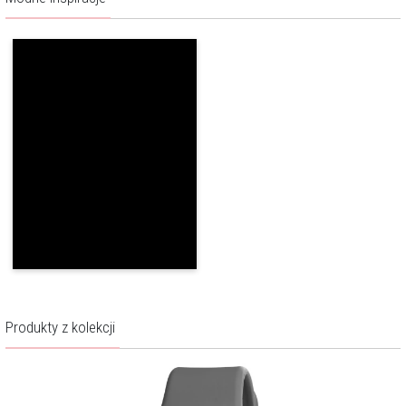
Czas pracy:
do 10 dni, w zależności od użytkowania
Pojemność baterii:
235mAh
Rozdzielczość ekranu:
240x296 px
Aplikacja:
R2Active
Blokada ekranu PIN-em:
Tak
Blokada gier PIN-em:
Tak
Kroki/kalorie/dystans:
Tak
Monitoring snu:
Tak
Monitoring tętna:
Tak
Produkty z kolekcji
Powiadomienia:
Tak
Przypomnienie o
Tak
nawodnieniu: