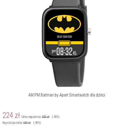
Przypomnienie o ruchu:
Tak
Sterowanie aparatem:
Tak
Stoper/Minutnik/Alarm:
Tak
Tarcze do pobrania:
Tak
Wibracje:
Tak
Wyszukiwanie
Tak
smartwatcha:
Gry:
Tak
iOS:
Tak
AM:PM Batman by Apart Smartwatch dla dzieci
Android:
Tak
224
zł
Bluetooth:
Tak
Cena regularna:
320
zł
(-30%)
Najniższa cena:
320
zł
(-30%)
Tryby sportowe:
Bieg, Dowolny sport, Marsz, Rower,
Wspinaczka