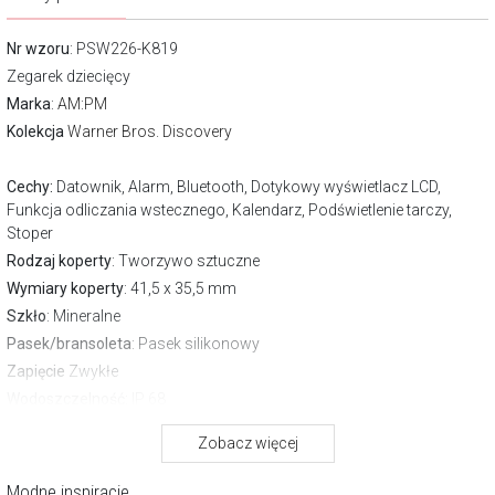
Nr wzoru
: PSW226-K819
Zegarek dziecięcy
Marka
:
AM:PM
Kolekcja
Warner Bros. Discovery
Cechy:
Datownik, Alarm, Bluetooth, Dotykowy wyświetlacz LCD,
Funkcja odliczania wstecznego, Kalendarz, Podświetlenie tarczy,
Stoper
Rodzaj koperty
: Tworzywo sztuczne
Wymiary koperty
: 41,5 x 35,5 mm
Szkło
: Mineralne
Pasek/bransoleta
: Pasek silikonowy
Zapięcie
Zwykłe
Wodoszczelność:
IP 68
Gwarancja producenta:
2 lata
Zobacz więcej
Pobierz instrukcję
Modne inspiracje
FUNKCJE