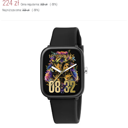
224
zł
Cena regularna:
320
zł
(-30%)
Najniższa cena:
320
zł
(-30%)