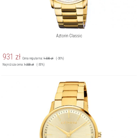
Aztorin Classic
931
zł
Cena regularna:
1 330
zł
(-30%)
Najniższa cena:
1 330
zł
(-30%)