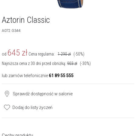
Aztorin Classic
A072.G344
645
zł
od
Cena regularna:
1 290
zł
(-50%)
Najniższa cena z 30 dni przed obniżką:
903
zł
(-30%)
lub zamów telefonicznie
61 89 55 555
Sprawdź dostępność w salonie
Dodaj do listy życzeń
Cechy produktu