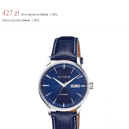
427
zł
Cena regularna:
610
zł
(-30%)
Najniższa cena:
610
zł
(-30%)