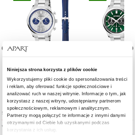
Zegarek męski Aztorin Sport
Zegarek męski Aztorin Spor
Niniejsza strona korzysta z plików cookie
970
zł
970
zł
Wykorzystujemy pliki cookie do spersonalizowania treści
i reklam, aby oferować funkcje społecznościowe i
analizować ruch w naszej witrynie. Informacje o tym, jak
korzystasz z naszej witryny, udostępniamy partnerom
społecznościowym, reklamowym i analitycznym.
Sprawdź dostępność w salonie
Partnerzy mogą połączyć te informacje z innymi danymi
otrzymanymi od Ciebie lub uzyskanymi podczas
Wybierz miasto lub salon
korzystania z ich usług.