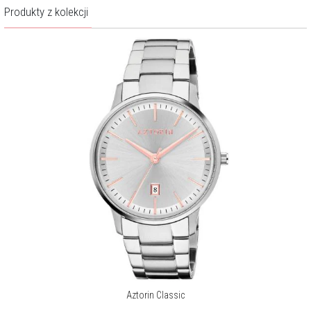
Wodoszczelność:
50 m
Produkty z kolekcji
Gwarancja producenta:
2 lata
Pobierz instrukcję
Brak możliwości wykonania grawerunku.
O marce Aztorin
Aztorin to marka, która swoją filozofią i wzornictwem doskonale
wpisuje się w etos współczesnego mężczyzny. Ma charakter, jest
wyrazista, dynamiczna, a przy tym niepozbawiona szyku, naturalnej
klasy. Jej istotnym atutem jest jakość.
Więcej o marce
Aztorin Classic