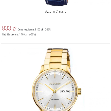
Aztorin Classic
833
zł
Cena regularna:
1 190
zł
(-30%)
Najniższa cena:
1 190
zł
(-30%)