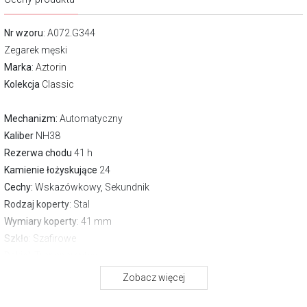
Nr wzoru
: A072.G344
Zegarek męski
Marka
:
Aztorin
Kolekcja
Classic
Mechanizm:
Automatyczny
Kaliber
NH38
Rezerwa chodu
41 h
Kamienie łożyskujące
24
Cechy:
Wskazówkowy, Sekundnik
Rodzaj koperty
: Stal
Wymiary koperty
: 41 mm
Szkło
: Szafirowe
Dekiel
: Transparentny
Pasek/bransoleta
: Pasek skórzany
Zobacz więcej
Zapięcie
Zwykłe