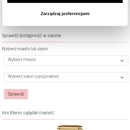
890
zł
870
zł
Klikając
ZGODA
wyrażasz zgodę na zainstalowanie
wszystkich rodzajów plików cookie, z których
Zarządzaj preferencjami
korzystamy. Możesz również wybrać jaki rodzaj plików
cookie zainstalujemy na Twoim urządzeniu, klikając
Zarządzaj preferencjami
. W każdej chwili możesz
dokonać zmiany wybranych przez Ciebie plików cookie.
Sprawdź dostępność w salonie
Wybierz miasto lub salon
Wybierz miasto
Wybierz salon (opcjonalnie)
Sprawdź
Inni Klienci oglądali również