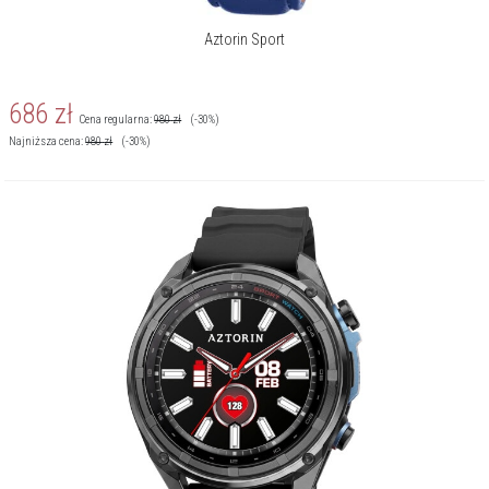
Aztorin Sport
686
zł
Cena regularna:
980
zł
(-30%)
Najniższa cena:
980
zł
(-30%)