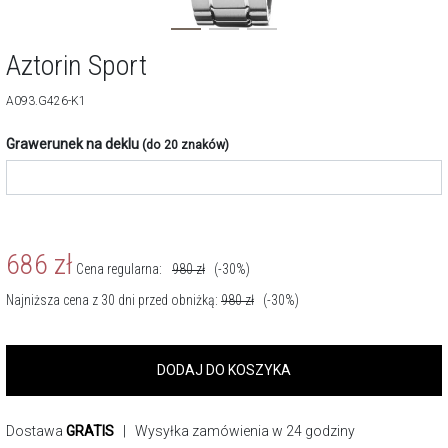
Aztorin Sport
A093.G426-K1
Grawerunek na deklu
(do 20 znaków)
686
zł
Cena regularna:
980
zł
(-30%)
Najniższa cena z 30 dni przed obniżką:
980
zł
(-30%)
DODAJ DO KOSZYKA
Dostawa
GRATIS
| Wysyłka zamówienia w 24 godziny