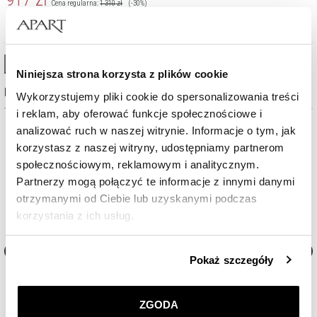
Cena regularna:
1 310
zł
(-30%)
Najniższa cena:
1 310
zł
(-30%)
High-contrast mode
Niniejsza strona korzysta z plików cookie
Najczęściej wybierane
Wykorzystujemy pliki cookie do spersonalizowania treści
i reklam, aby oferować funkcje społecznościowe i
analizować ruch w naszej witrynie. Informacje o tym, jak
korzystasz z naszej witryny, udostępniamy partnerom
społecznościowym, reklamowym i analitycznym.
Partnerzy mogą połączyć te informacje z innymi danymi
otrzymanymi od Ciebie lub uzyskanymi podczas
korzystania z ich usług.
Szczegółowe informacje o zasadach wykorzystania
Pokaż szczegóły
przez nas plików cookie znajdziesz w
Polityce
Zegarek męski Aztorin Classic
Zegarek męski Aztorin Clas
prywatności
.
ZGODA