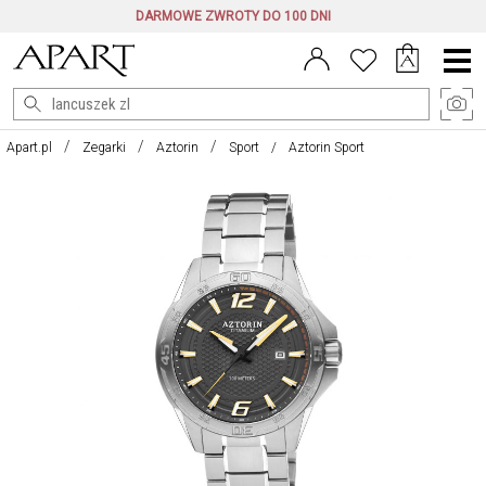
DARMOWE ZWROTY DO 100 DNI
Menu
główne
Apart.pl
Zegarki
Aztorin
Sport
Aztorin Sport