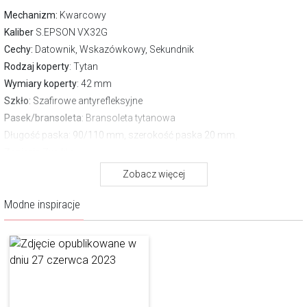
Mechanizm:
Kwarcowy
Kaliber
S.EPSON VX32G
Cechy:
Datownik, Wskazówkowy, Sekundnik
Rodzaj koperty
: Tytan
Wymiary koperty
: 42 mm
Szkło
: Szafirowe antyrefleksyjne
Pasek/bransoleta
: Bransoleta tytanowa
Długość paska
: 90/110 mm, szerokość paska 20 mm.
Zapięcie
Zwykłe
Wodoszczelność:
100 m
Zobacz więcej
Gwarancja producenta:
2 lata
Modne inspiracje
Pobierz instrukcję
O marce Aztorin
Aztorin to marka, która swoją filozofią i wzornictwem doskonale
wpisuje się w etos współczesnego mężczyzny. Ma charakter, jest
wyrazista, dynamiczna, a przy tym niepozbawiona szyku, naturalnej
klasy. Jej istotnym atutem jest jakość.