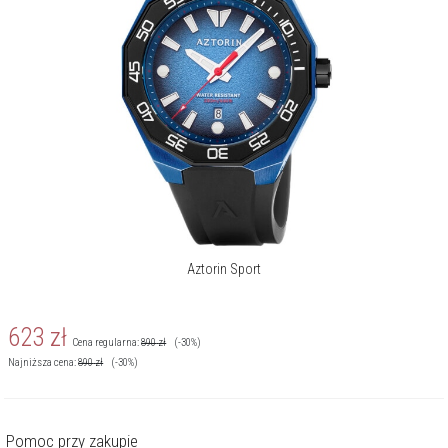
Aztorin Sport
623
zł
Cena regularna:
890
zł
(-30%)
Najniższa cena:
890
zł
(-30%)
Pomoc przy zakupie