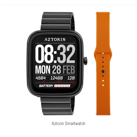
Android:
Tak
Bluetooth:
Tak
Tryby sportowe:
Bieg, Bieg w terenie, Joga, Marsz,
Pływanie, Rower, Trening, Spacer,
Wędrówki piesze, Krykiet, Wioślarz,
Orbitrek
Kompatybilność:
iOS, Android
Dodatkowy pasek w komplecie.
O marce Aztorin
Aztorin to marka, która swoją filozofią i wzornictwem doskonale
wpisuje się w etos współczesnego mężczyzny. Ma charakter, jest
wyrazista, dynamiczna, a przy tym niepozbawiona szyku, naturalnej
Aztorin Smartwatch
klasy. Jej istotnym atutem jest jakość.