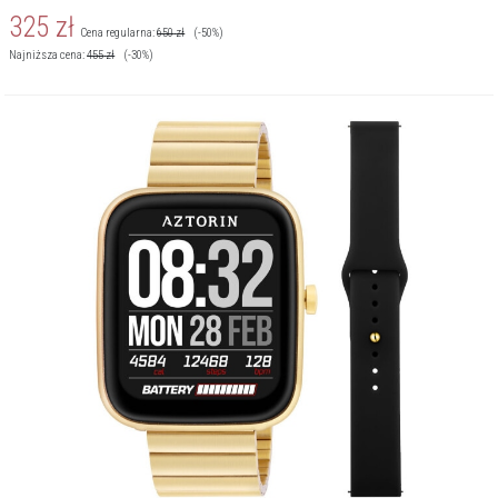
Więcej o marce
325
zł
Cena regularna:
650
zł
(-50%)
Najniższa cena:
455
zł
(-30%)