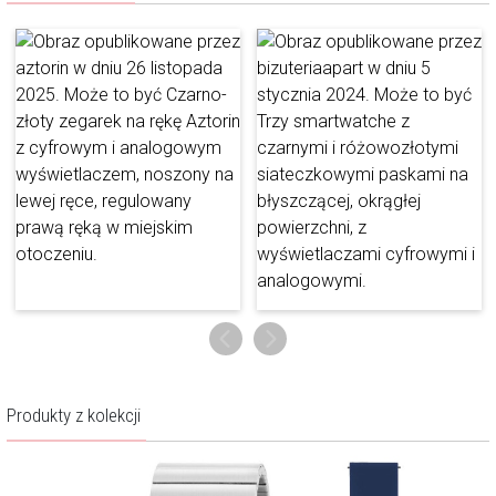
FUNKCJE
Czas pracy:
do 10 dni, w zależności od użytkowania
Pojemność baterii:
300mAh
Rozdzielczość ekranu:
240x240 px
Aplikacja:
VeryFit
Kroki/kalorie/dystans:
Tak
Latarka:
Tak
Monitoring snu:
Tak
Monitoring tętna:
Tak
Pogoda:
Tak
Produkty z kolekcji
Połączenie z GPS
Tak
telefonu:
Powiadomienia:
Tak