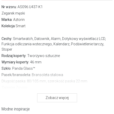
Nr wzoru
: AS096.U437-K1
Zegarek męski
Marka
:
Aztorin
Kolekcja
Smart
Cechy:
Smartwatch, Datownik, Alarm, Dotykowy wyświetlacz LCD,
Funkcja odliczania wstecznego, Kalendarz, Podświetlenie tarczy,
Stoper
Rodzaj koperty
: Tworzywo sztuczne
Wymiary koperty
: 46 mm
Szkło
: Panda Glass™
Pasek/bransoleta
: Bransoleta stalowa
Długość paska
: 80/105 mm, szerokość paska 22 mm.
Zapięcie
Zwykłe
Wodoszczelność:
IP 68
Zobacz więcej
Gwarancja producenta:
2 lata
Pobierz instrukcję
Modne inspiracje