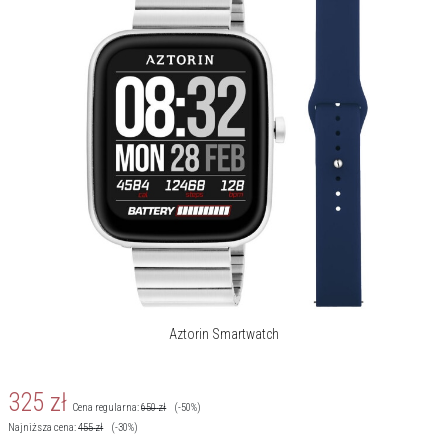
Saturacja krwi:
Tak
Przypomnienie o
Tak
ruchu:
Sterowanie aparatem:
Tak
Sterowanie muzyką:
Tak
Stoper/Minutnik/Alarm:
Tak
Tarcze do pobrania:
Tak
Terminarz:
Tak
Wbudowany GPS:
Tak
Aztorin Smartwatch
Wibracje:
Tak
Wyszukiwanie telefonu:
Tak
325
zł
Cena regularna:
650
zł
(-50%)
Najniższa cena:
455
zł
(-30%)
iOS:
Tak