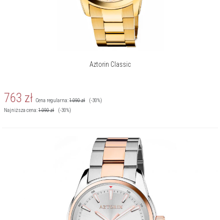
Aztorin Classic
763
zł
Cena regularna:
1 090
zł
(-30%)
Najniższa cena:
1 090
zł
(-30%)