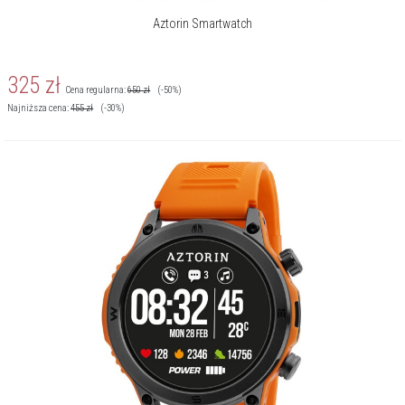
Aztorin Smartwatch
325
zł
Cena regularna:
650
zł
(-50%)
Najniższa cena:
455
zł
(-30%)