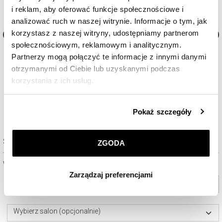
i reklam, aby oferować funkcje społecznościowe i
analizować ruch w naszej witrynie. Informacje o tym, jak
korzystasz z naszej witryny, udostępniamy partnerom
społecznościowym, reklamowym i analitycznym.
Garmin Crossover Amoled
Garmin Crossover Amoled T
Partnerzy mogą połączyć te informacje z innymi danymi
Edition
otrzymanymi od Ciebie lub uzyskanymi podczas
korzystania z ich usług.
2 590
zł
2 990
zł
Szczegółowe informacje o zasadach wykorzystania
Pokaż szczegóły
przez nas plików cookie znajdziesz w
Polityce
prywatności
.
Sprawdź dostępność w salonie
ZGODA
Klikając
ZGODA
wyrażasz zgodę na zainstalowanie
wszystkich rodzajów plików cookie, z których
Wybierz miasto lub salon
Zarządzaj preferencjami
korzystamy. Możesz również wybrać jaki rodzaj plików
Wybierz miasto
cookie zainstalujemy na Twoim urządzeniu, klikając
Zarządzaj preferencjami
. W każdej chwili możesz
dokonać zmiany wybranych przez Ciebie plików cookie.
Wybierz salon (opcjonalnie)