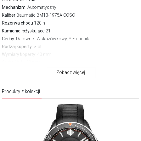
Mechanizm:
Automatyczny
Kaliber
Baumatic BM13-1975A COSC
Rezerwa chodu
120 h
Kamienie łożyskujące
21
Cechy:
Datownik, Wskazówkowy, Sekundnik
Rodzaj koperty
: Stal
Wymiary koperty
: 40 mm
Grubość:
11.30 mm
Szkło
: Szafirowe antyrefleksyjne
Zobacz więcej
Dekiel
: Transparentny
Pasek/bransoleta
: Pasek skórzany
Produkty z kolekcji
Zapięcie
Motylkowe
Wodoszczelność:
50 m
Gwarancja producenta:
2 lata
Opis produktu
Spojrzenie przykuwa głębia gradientowej tarczy w odcieniu Bordeaux.