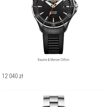
Jej barwa - jaśniejsza w centrum - subtelnie ciemnieje ku krawędziom,
osiągając niemal czerń i tworząc hipnotyzujący efekt głębi. Na tym tle
smukłe wskazówki typu „alpha” poruszają się z dyskretną gracją, a
minimalistyczne indeksy podkreślają czystość kompozycji. To
estetyka, która mówi o pewności siebie bez zbędnych słów.
Klasyczna w formie, 40-milimetrowa koperta ze stali szlachetnej
stanowi doskonałą ramę dla niezwykłej tarczy. Jej powierzchnia
łączy kontrastujące faktury - satynowo-polerowane boki i
transparentny dekiel szafirowy, przez który widać pracę mechanizmu.
Całość chroni odporne na zarysowania szkło szafirowe, a
kompozycję dopełnia czarny, półmatowy pasek ze skóry aligatora,
Baume & Mercier Clifton
wyposażony w praktyczny system szybkiej wymiany.
Sercem tego czasomierza jest manufakturowy kaliber Baumatic.
12 040
zł
Jego niezawodność potwierdza oficjalny certyfikat chronometru
COSC, a imponująca 120-godzinna rezerwa chodu gwarantuje aż pięć
dni nieprzerwanej pracy. Dyskretny datownik na godzinie trzeciej
dodaje codziennej funkcjonalności. Wodoszczelność na poziomie 50
metrów / 5 barów zapewnia pełną odporność na przypadkowe
zachlapania i codzienny kontakt z wodą.