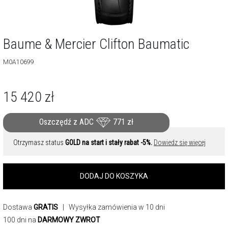
Baume & Mercier Clifton Baumatic
M0A10699
15 420
zł
Oszczędź z ADC
771
zł
Otrzymasz status
GOLD na start i stały rabat -5%.
Dowiedz się więcej
DODAJ DO KOSZYKA
Dostawa
GRATIS
| Wysyłka zamówienia w 10 dni
100 dni na
DARMOWY ZWROT