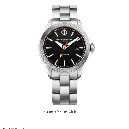
niewielkiej miejscowości położonej w jurze szwajcarskiej, bracia
Louis-Victor i Célestin Baume otworzyli rodzinny zakład. Firma
rozwijała się nadzwyczaj dynamicznie, szybko zdobywając renomę
twórcy doskonałych czasomierzy z nowatorskimi rozwiązaniami.
Więcej o marce
Baume & Mercier Clifton Club