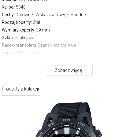
Kaliber
5340
Cechy:
Datownik, Wskazówkowy, Sekundnik
Rodzaj koperty
: Stal
Wymiary koperty
: 39 mm
Szkło
: Szafirowe
Pasek/bransoleta
: Bransoleta stalowa
Zapięcie
Motylkowe
Wodoszczelność:
100 m
Gwarancja producenta:
2 lata
Zobacz więcej
O marce Edifice Casio
Produkty z kolekcji
Zegarki EDIFICE uosabiają perfekcyjną kombinację sportowego,
dynamicznego charakteru z eleganckim designem. Mottem marki jest
hasło „Speed & Intelligence”, które jak motor napędza całą kolekcję i
motywuje do wyznaczania nowych standardów. Kolekcja
przeznaczona jest dla mężczyzn, dla których czas jest niezwykle
istotny, bo żyją intensywnie i aktywnie; żyją chwilą!