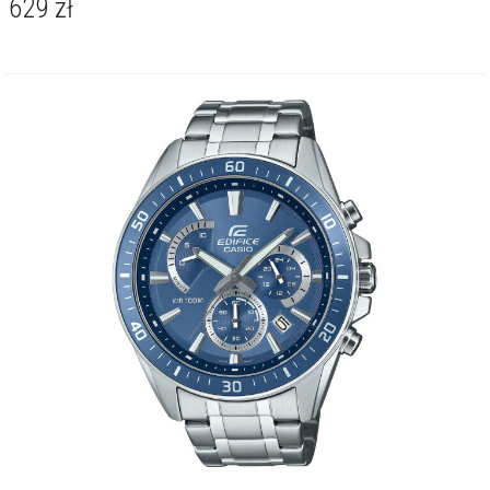
629
zł