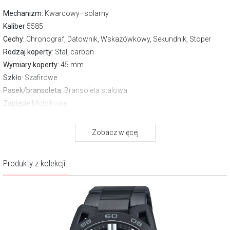
Mechanizm:
Kwarcowy–solarny
Kaliber
5585
Cechy:
Chronograf, Datownik, Wskazówkowy, Sekundnik, Stoper
Rodzaj koperty
: Stal, carbon
Wymiary koperty
: 45 mm
Szkło
: Szafirowe
Pasek/bransoleta
: Bransoleta stalowa
Zapięcie
Motylkowe
Wodoszczelność:
100 m
Gwarancja producenta:
2 lata
Zobacz więcej
O marce Edifice Casio
Produkty z kolekcji
Zegarki EDIFICE uosabiają perfekcyjną kombinację sportowego,
dynamicznego charakteru z eleganckim designem. Mottem marki jest
hasło „Speed & Intelligence”, które jak motor napędza całą kolekcję i
motywuje do wyznaczania nowych standardów. Kolekcja
przeznaczona jest dla mężczyzn, dla których czas jest niezwykle
istotny, bo żyją intensywnie i aktywnie; żyją chwilą!