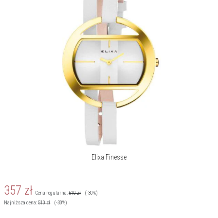
Elixa Finesse
357
zł
Cena regularna:
510
zł
(-30%)
Najniższa cena:
510
zł
(-30%)