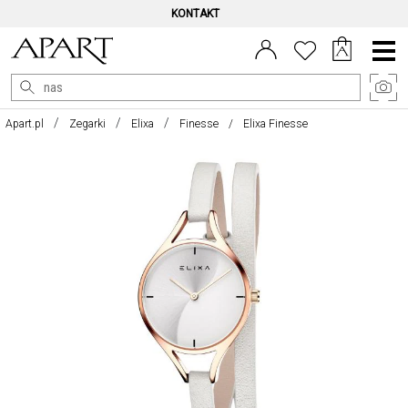
KONTAKT
Menu
główne
Apart.pl
Zegarki
Elixa
Finesse
Elixa Finesse