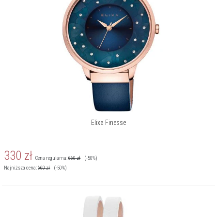
Elixa Finesse
330
zł
Cena regularna:
660
zł
(-50%)
Najniższa cena:
660
zł
(-50%)