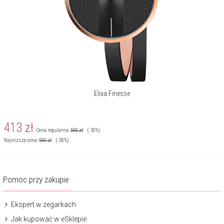
Elixa Finesse
413
zł
Cena regularna:
590
zł
(-30%)
Najniższa cena:
590
zł
(-30%)
Pomoc przy zakupie
Ekspert w zegarkach
Jak kupować w eSklepie