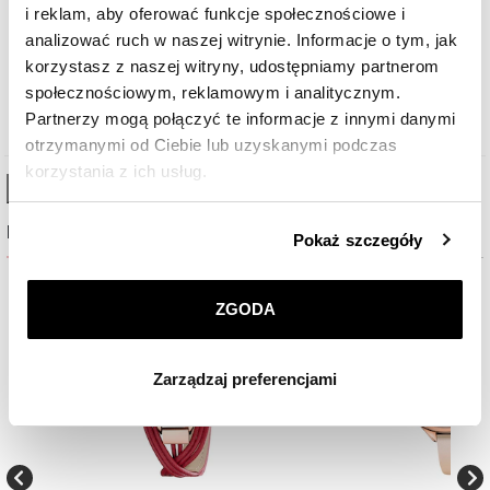
i reklam, aby oferować funkcje społecznościowe i
Elixa Finesse
analizować ruch w naszej witrynie. Informacje o tym, jak
korzystasz z naszej witryny, udostępniamy partnerom
539
zł
społecznościowym, reklamowym i analitycznym.
Cena regularna:
770
zł
(-30%)
Partnerzy mogą połączyć te informacje z innymi danymi
Najniższa cena:
770
zł
(-30%)
otrzymanymi od Ciebie lub uzyskanymi podczas
korzystania z ich usług.
High-contrast mode
Szczegółowe informacje o zasadach wykorzystania
Najczęściej wybierane
Pokaż szczegóły
przez nas plików cookie znajdziesz w
Polityce
prywatności
.
%
%
ZGODA
Klikając
ZGODA
wyrażasz zgodę na zainstalowanie
wszystkich rodzajów plików cookie, z których
Zarządzaj preferencjami
korzystamy. Możesz również wybrać jaki rodzaj plików
cookie zainstalujemy na Twoim urządzeniu, klikając
Zarządzaj preferencjami
. W każdej chwili możesz
dokonać zmiany wybranych przez Ciebie plików cookie.