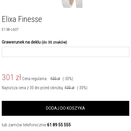
Elixa Finesse
E138-L607
Grawerunek na deklu
(do 30 znaków)
301
zł
Cena regularna:
430
zł
(-30%)
Najniższa cena z 30 dni przed obniżką:
430
zł
(-30%)
DODAJ DO KOSZYKA
lub zamów telefonicznie
61 89 55 555