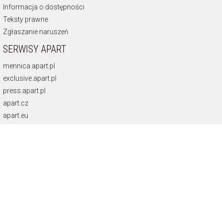
Informacja o dostępności
Teksty prawne
Zgłaszanie naruszeń
SERWISY APART
mennica.apart.pl
exclusive.apart.pl
press.apart.pl
apart.cz
apart.eu
NEWSLETTER
Otrzymuj najnowsze oferty.
Zamawiam usługę Newsletter i wyrażam zgodę
na świadczenie jej na podstawie
Regulaminu Usługi Newsletter
Zapisz się