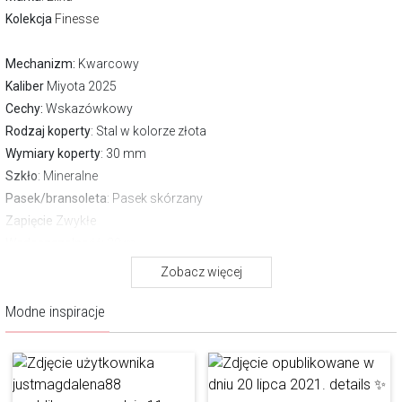
Kolekcja
Finesse
Mechanizm:
Kwarcowy
Kaliber
Miyota 2025
Cechy:
Wskazówkowy
Rodzaj koperty
: Stal w kolorze złota
Wymiary koperty
: 30 mm
Szkło
: Mineralne
Pasek/bransoleta
: Pasek skórzany
Zapięcie
Zwykłe
Wodoszczelność:
30 m
Gwarancja producenta:
2 lata
Zobacz więcej
Pobierz instrukcję
Modne inspiracje
Opis produktu
Chłodną biel zegarka z linii Finesse przełamano ciepłym odcieniem
przypominającym różowe złoto. Takie zestawienie kolorystyczne