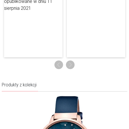
podkreśla interesujący design modelu. Okrągłą kopertę zamocowano
na pasku ze skóry naturalnej o nietypowej długości pozwalającej na
dwukrotnie owinięcie go wokół nadgarstka. Będzie doskonałym
dodatkiem zarówno do zwiewnych sukienek, jak i casualowych
stylizacji w jasnych tonacjach. Dobierz do niego także biżuterię ze
złota o subtelnych formach. Poprawność wskazań zapewnia
wysokiej klasy kwarcowy mechanizm.
Produkty z kolekcji