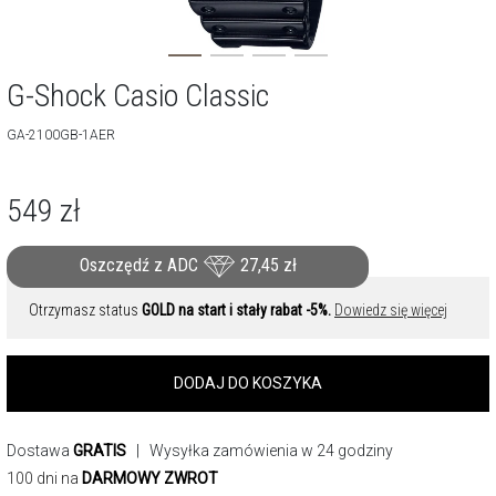
G-Shock Casio Classic
GA-2100GB-1AER
549
zł
Oszczędź z ADC
27,45
zł
Otrzymasz status
GOLD na start i stały rabat -5%.
Dowiedz się więcej
DODAJ DO KOSZYKA
Dostawa
GRATIS
| Wysyłka zamówienia w 24 godziny
100 dni na
DARMOWY ZWROT