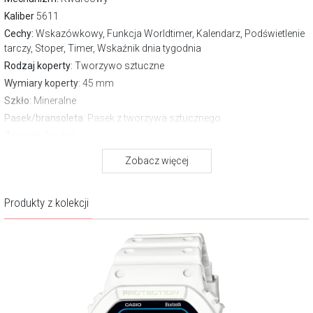
Kaliber
5611
Cechy:
Wskazówkowy, Funkcja Worldtimer, Kalendarz, Podświetlenie
tarczy, Stoper, Timer, Wskaźnik dnia tygodnia
Rodzaj koperty
: Tworzywo sztuczne
Wymiary koperty
: 45 mm
Szkło
: Mineralne
Pasek/bransoleta
: Pasek z tworzywa sztucznego
Zapięcie
Zwykłe
Wodoszczelność:
200 m
Zobacz więcej
Gwarancja producenta:
2 lata
O marce G-Shock Casio
Produkty z kolekcji
Zegarki G-SHOCK to symbol wytrzymałości i mocy. Wiernie służą
podczas najbardziej wymagających wyzwań. Niestraszne są im
żywioły wody, ziemi i powietrza, a unikalna konstrukcja G-SHOCK
pozwala im przetrwać wstrząsy i uderzenia.