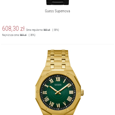
Guess Supernova
608,30
zł
Cena regularna:
869
zł
(-30%)
Najniższa cena:
869
zł
(-30%)