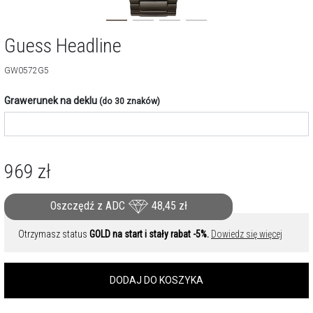
Guess Headline
GW0572G5
Grawerunek na deklu
(do 30 znaków)
969
zł
Oszczędź z ADC
48,45
zł
Otrzymasz status
GOLD na start i stały rabat -5%.
Dowiedz się więcej
DODAJ DO KOSZYKA