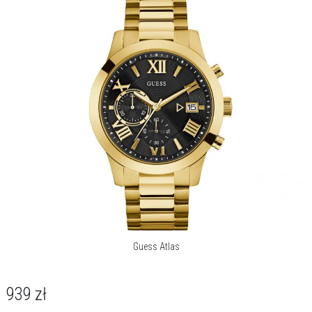
lat 70. wyemigrowali do Kalifornii, w której w 1981 roku założyli swoją
markę. Znakiem rozpoznawczym GUESS jest połączenie francuskiej
elegancji i amerykańskiego luzu, klasyki i podążania za najnowszymi
trendami.
Więcej o marce
Guess Atlas
939
zł