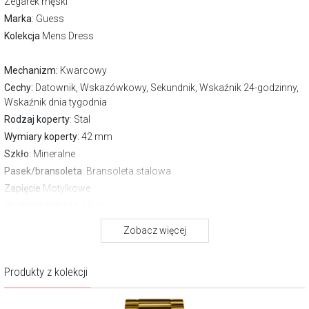
Zegarek męski
Marka
:
Guess
Kolekcja
Mens Dress
Mechanizm:
Kwarcowy
Cechy:
Datownik, Wskazówkowy, Sekundnik, Wskaźnik 24-godzinny,
Wskaźnik dnia tygodnia
Rodzaj koperty
: Stal
Wymiary koperty
: 42 mm
Szkło
: Mineralne
Pasek/bransoleta
: Bransoleta stalowa
Zapięcie
Motylkowe
Wodoszczelność:
50 m
Gwarancja producenta:
2 lata
Zobacz więcej
O marce Guess
Produkty z kolekcji
GUESS to dzieło czterech urodzonych i wychowanych w Marsylii
braci: Maurice’a, Armanda, Georges’a i Paula Marciano. Pod koniec