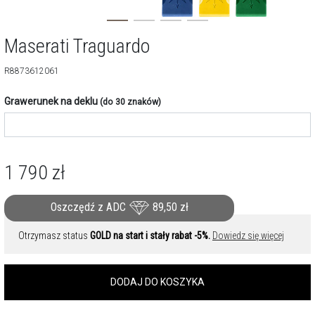
Maserati Traguardo
R8873612061
Grawerunek na deklu
(do 30 znaków)
1 790
zł
Oszczędź z ADC
89,50
zł
Otrzymasz status
GOLD na start i stały rabat -5%.
Dowiedz się więcej
DODAJ DO KOSZYKA