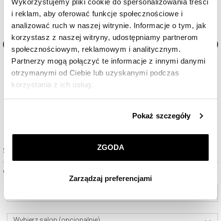
Wykorzystujemy pliki cookie do spersonalizowania treści
i reklam, aby oferować funkcje społecznościowe i
analizować ruch w naszej witrynie. Informacje o tym, jak
korzystasz z naszej witryny, udostępniamy partnerom
społecznościowym, reklamowym i analitycznym.
Zegarek męski Maserati Sorpasso
Zegarek męski Maserati Sfi
Partnerzy mogą połączyć te informacje z innymi danymi
otrzymanymi od Ciebie lub uzyskanymi podczas
korzystania z ich usług.
1 890
zł
1 990
zł
Szczegółowe informacje o zasadach wykorzystania
Pokaż szczegóły
przez nas plików cookie znajdziesz w
Polityce
prywatności
.
ZGODA
Sprawdź dostępność w salonie
Klikając
ZGODA
wyrażasz zgodę na zainstalowanie
wszystkich rodzajów plików cookie, z których
Wybierz miasto lub salon
Zarządzaj preferencjami
korzystamy. Możesz również wybrać jaki rodzaj plików
cookie zainstalujemy na Twoim urządzeniu, klikając
Wybierz miasto
Zarządzaj preferencjami
. W każdej chwili możesz
dokonać zmiany wybranych przez Ciebie plików cookie.
Wybierz salon (opcjonalnie)