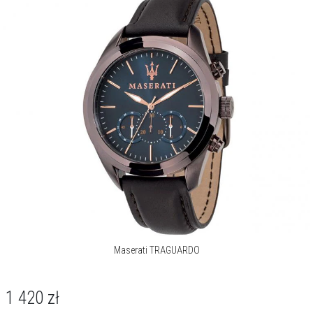
Zegarki Maserati powstały z połączenia włoskiej pasji do
sportowych samochodów oraz pięknych i niezawodnych
czasomierzy. Znakiem rozpoznawczym zegarków firmy Maserati jest
charakterystyczny trójząb widniejący na tarczy każdego
egzemplarza. Ta włoska marka, do niedawna niezwiązana z branżą
zegarmistrzowską, słynie z produkcji ekskluzywnych sportowych
aut.
Więcej o marce
Maserati TRAGUARDO
1 420
zł