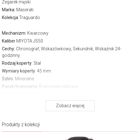
Zegarek męski
Marka
:
Maserati
Kolekcja
Traguardo
Mechanizm:
Kwarcowy
Kaliber
MIYOTA JS50
Cechy:
Chronograf, Wskazówkowy, Sekundnik, Wskaźnik 24-
godzinny
Rodzaj koperty
: Stal
Wymiary koperty
: 45 mm
Szkło
: Mineralne
Pasek/bransoleta
: Bransoleta stalowa
Zapięcie
Motylkowe
Wodoszczelność:
100 m
Zobacz więcej
Gwarancja producenta:
2 lata
Produkty z kolekcji
Dodatkowe paski w komplecie.
O marce Maserati