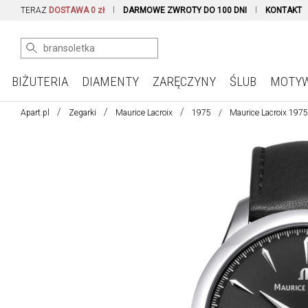
TERAZ
DOSTAWA 0 zł
DARMOWE ZWROTY DO 100 DNI
KONTAKT
BIŻUTERIA
DIAMENTY
ZARĘCZYNY
ŚLUB
MOTY
Apart.pl
Zegarki
Maurice Lacroix
1975
Maurice Lacroix 197