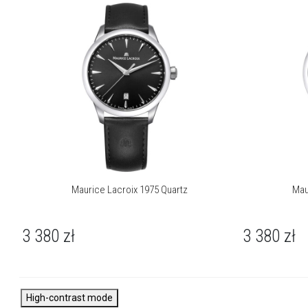
harmonijne proporcje z subtelnym, vintage’owym charakterem. Je
czyste linie i dopracowane detale przywołują ducha lat 70.,
jednocześnie zachowując nowoczesny wdzięk i ponadczasową
klasę. To świeże spojrzenie na tradycję – współczesna
interpretacja stylu, z którego słynie Maurice Lacroix.
Maurice Lacroix 1975 Quartz
Mau
3 380
zł
3 380
zł
High-contrast mode