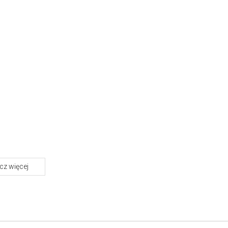
z więcej
O marce Maurice Lacroix
W zegarmistrzowskim świecie tradycja jest uważana za bardzo