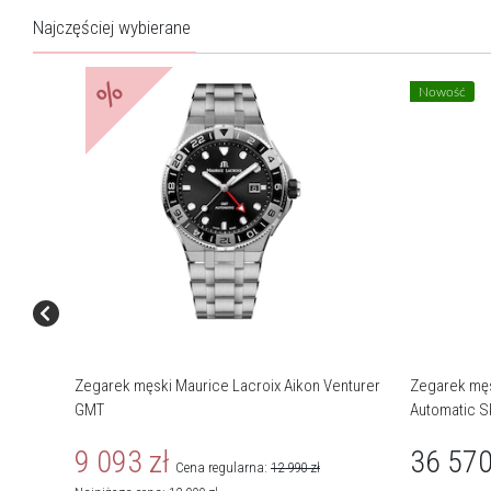
Najczęściej wybierane
%
Nowość
Zegarek męski Maurice Lacroix Aikon Venturer
Zegarek męs
GMT
Automatic S
9 093
zł
36 57
Cena regularna:
12 990
zł