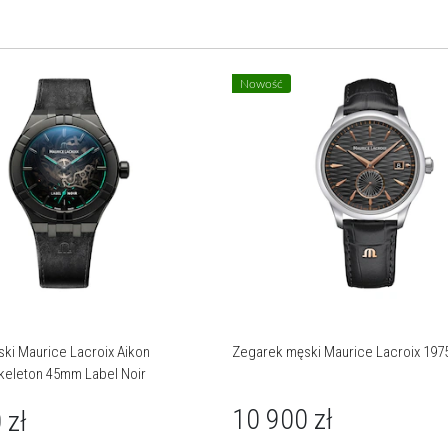
Nowość
ki Maurice Lacroix Aikon
Zegarek męski Maurice Lacroix 19
keleton 45mm Label Noir
10 900
zł
0
zł