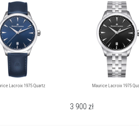
j
ważny wyróżnik ekskluzywnych manufaktur. Marka Maurice
Lacroix udowodniła jednak, że i bez 100-letniej historii można
znaleźć swoje miejsce w panteonie najlepszych producentów
czasomierzy.
Więcej o marce
rice Lacroix 1975 Quartz
Maurice Lacroix 1975 Qua
3 900
zł