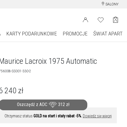
SALONY
A
KARTY PODARUNKOWE
PROMOCJE
ŚWIAT APART
Maurice Lacroix 1975 Automatic
756008-SS001-330-2
6 240
zł
Oszczędź z ADC
312
zł
Otrzymasz status
GOLD na start i stały rabat -5%.
Dowiedz się więcej