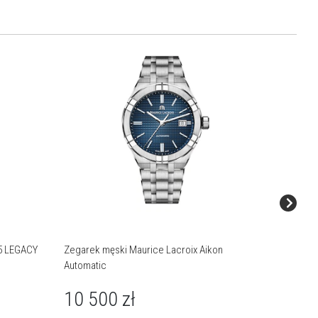
Nowość
75 LEGACY
Zegarek męski Maurice Lacroix Aikon
Zegarek
Automatic
35 1
10 500
zł