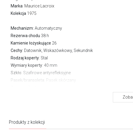
Marka
:
Maurice Lacroix
Kolekcja
1975
Mechanizm:
Automatyczny
Rezerwa chodu
38 h
Kamienie łożyskujące
26
Cechy:
Datownik, Wskazówkowy, Sekundnik
Rodzaj koperty
: Stal
Wymiary koperty
: 40 mm
Szkło
: Szafirowe antyrefleksyjne
Pasek/bransoleta
: Pasek skórzany
Zapięcie
Zwykłe
Wodoszczelność:
100 m
Zobac
Gwarancja producenta:
2 lata
O kolekcji 1975
Produkty z kolekcji
Kolekcja 1975 marki Maurice Lacroix łączy elegancki styl i