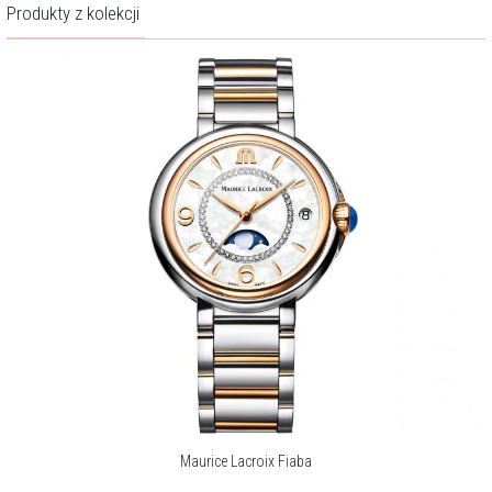
Produkty z kolekcji
Kolekcja Maurice Lacroix FIABA to hołd dla kobiecości, elegancji i
subtelnego blasku. Jej delikatne linie i wyrafinowane detale tworzą
wyjątkową harmonię pomiędzy klasyką a nowoczesnością. Zegarki
FIABA emanują luksusem w przystępnej formie, stając się idealnym
towarzyszem wieczorowych wyjść i codziennej elegancji.
O marce Maurice Lacroix
W zegarmistrzowskim świecie tradycja jest uważana za bardzo
ważny wyróżnik ekskluzywnych manufaktur. Marka Maurice Lacroix
udowodniła jednak, że i bez 100-letniej historii można znaleźć swoje
miejsce w panteonie najlepszych producentów czasomierzy.
Więcej o marce
Maurice Lacroix Fiaba