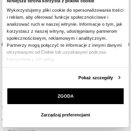
Niniejsza strona korzysta z plików cookie
Wykorzystujemy pliki cookie do spersonalizowania treści
i reklam, aby oferować funkcje społecznościowe i
analizować ruch w naszej witrynie. Informacje o tym, jak
korzystasz z naszej witryny, udostępniamy partnerom
społecznościowym, reklamowym i analitycznym.
Partnerzy mogą połączyć te informacje z innymi danymi
otrzymanymi od Ciebie lub uzyskanymi podczas
n
Zegarek damski Maurice Lacroix Fiaba
Zegarek damski Maurice Lac
korzystania z ich usług.
7 080
zł
7 870
zł
Szczegółowe informacje o zasadach wykorzystania
Pokaż szczegóły
przez nas plików cookie znajdziesz w
Polityce
prywatności
.
ZGODA
Klikając
ZGODA
wyrażasz zgodę na zainstalowanie
Sprawdź dostępność w salonie
wszystkich rodzajów plików cookie, z których
Zarządzaj preferencjami
korzystamy. Możesz również wybrać jaki rodzaj plików
Wybierz miasto lub salon
cookie zainstalujemy na Twoim urządzeniu, klikając
Zarządzaj preferencjami
. W każdej chwili możesz