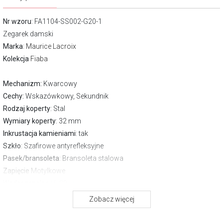
Nr wzoru
: FA1104-SS002-G20-1
Zegarek damski
Marka
:
Maurice Lacroix
Kolekcja
Fiaba
Mechanizm:
Kwarcowy
Cechy:
Wskazówkowy, Sekundnik
Rodzaj koperty
: Stal
Wymiary koperty
: 32 mm
Inkrustacja kamieniami
: tak
Szkło
: Szafirowe antyrefleksyjne
Pasek/bransoleta
: Bransoleta stalowa
Zapięcie
Motylkowe
Wodoszczelność:
30 m
Gwarancja producenta:
2 lata
Zobacz więcej
O kolekcji Fiaba