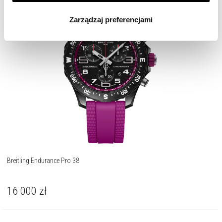
wszystkich rodzajów plików cookie, z których
Zarządzaj preferencjami
korzystamy. Możesz również wybrać jaki rodzaj plików
cookie zainstalujemy na Twoim urządzeniu, klikając
Zarządzaj preferencjami
. W każdej chwili możesz
dokonać zmiany wybranych przez Ciebie plików cookie.
Breitling Endurance Pro 38
16 000
zł