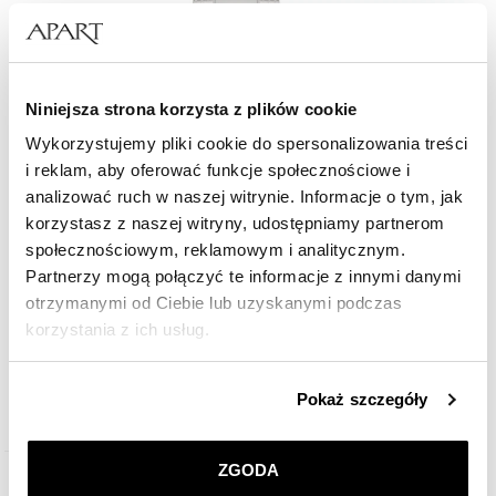
Niniejsza strona korzysta z plików cookie
Wykorzystujemy pliki cookie do spersonalizowania treści
i reklam, aby oferować funkcje społecznościowe i
analizować ruch w naszej witrynie. Informacje o tym, jak
korzystasz z naszej witryny, udostępniamy partnerom
społecznościowym, reklamowym i analitycznym.
Partnerzy mogą połączyć te informacje z innymi danymi
otrzymanymi od Ciebie lub uzyskanymi podczas
korzystania z ich usług.
Breitling Endurance Pro 38
Szczegółowe informacje o zasadach wykorzystania
Pokaż szczegóły
16 000
zł
przez nas plików cookie znajdziesz w
Polityce
prywatności
.
ZGODA
Klikając
ZGODA
wyrażasz zgodę na zainstalowanie