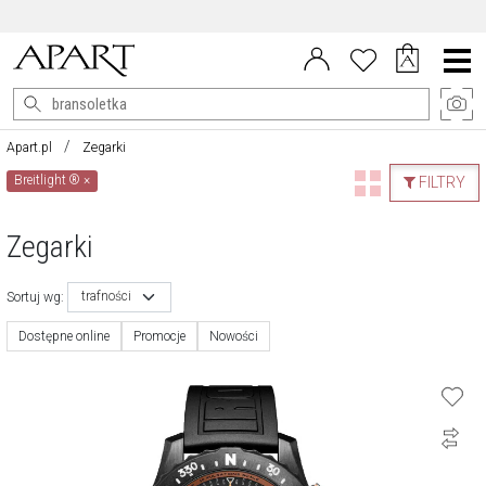
DARMOWE ZWROTY DO 100 DNI
Menu
główne
Apart.pl
Zegarki
Breitlight ®
×
FILTRY
Zegarki
trafności
Sortuj wg:
Dostępne online
Promocje
Nowości