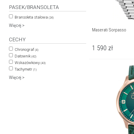
PASEK/BRANSOLETA
Bransoleta stalowa
(24)
Więcej >
Maserati Sorpasso
CECHY
1 590
zł
Chronograf
(4)
Datownik
(42)
Wskazówkowy
(43)
Tachymetr
(1)
Więcej >