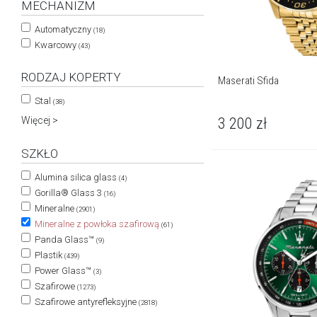
MECHANIZM
Automatyczny
(18)
Kwarcowy
(43)
RODZAJ KOPERTY
Maserati Sfida
Stal
(38)
3 200
zł
Więcej >
SZKŁO
Alumina silica glass
(4)
Gorilla® Glass 3
(16)
Mineralne
(2901)
Mineralne z powłoka szafirową
(61)
Panda Glass™
(9)
Plastik
(439)
Power Glass™
(3)
Szafirowe
(1273)
Szafirowe antyrefleksyjne
(2818)