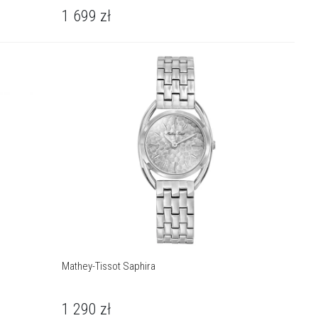
1 699
zł
Mathey-Tissot Saphira
1 290
zł