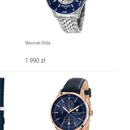
Maserati Sfida
1 990
zł