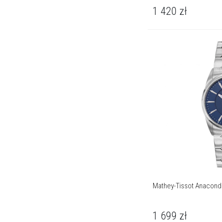
1 420
zł
Mathey-Tissot Anacond
1 699
zł