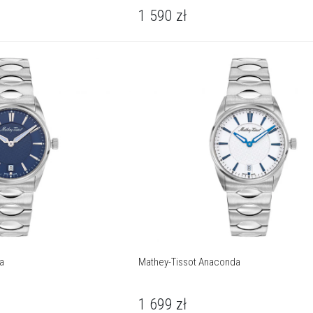
1 590
zł
a
Mathey-Tissot Anaconda
1 699
zł