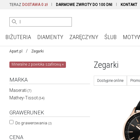
TERAZ
DOSTAWA 0 zł
DARMOWE ZWROTY DO 100 DNI
KONTAKT
BIŻUTERIA
DIAMENTY
ZARĘCZYNY
ŚLUB
MOTY
Apart.pl
Zegarki
Zegarki
Mineralne z powłoka szafirową
×
MARKA
Dostępne online
Promo
Maserati
(7)
Mathey-Tissot
(54)
GRAWERUNEK
Do grawerowania
(2)
CENA