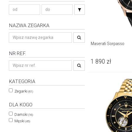
NAZWA ZEGARKA
Maserati Sorpasso
NR REF.
1 890
zł
KATEGORIA
Zegarki
(61)
DLA KOGO
Damski
(16)
Męski
(45)