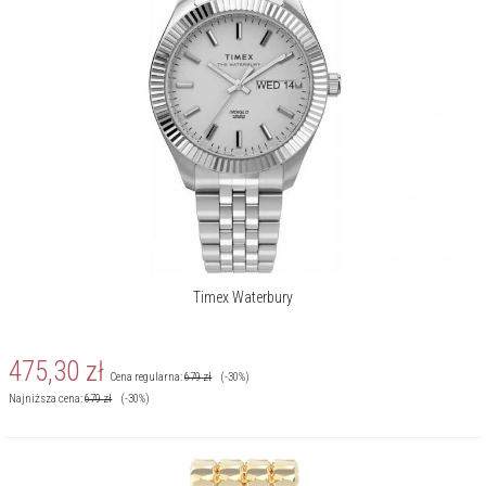
cenią klasykę w nowoczesnym wydaniu.
O marce Timex
Timex – słowo to przychodzi na myśl jako jedno z pierwszych w
kontekście zegarka. Marka znana na całym świecie, lubiana i
wiarygodna – jej czasomierze są praktyczne i niezawodne, nie
brakuje też wśród nich stylowych ikon, do których Timex właśnie
wraca.
Timex Waterbury
475,30
zł
Cena regularna:
679
zł
(-30%)
Najniższa cena:
679
zł
(-30%)