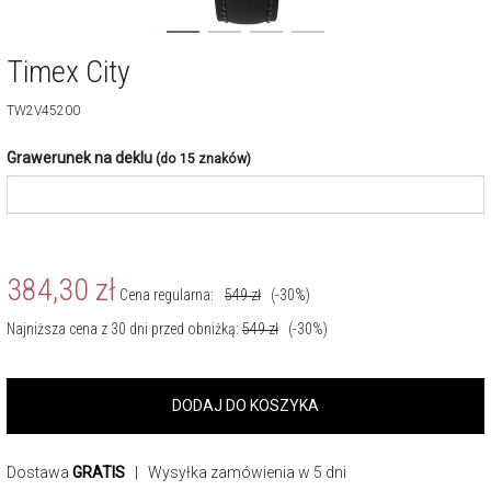
Timex City
TW2V45200
Grawerunek na deklu
(do 15 znaków)
384,30
zł
Cena regularna:
549
zł
(-30%)
Najniższa cena z 30 dni przed obniżką:
549
zł
(-30%)
DODAJ DO KOSZYKA
Dostawa
GRATIS
| Wysyłka zamówienia w 5 dni