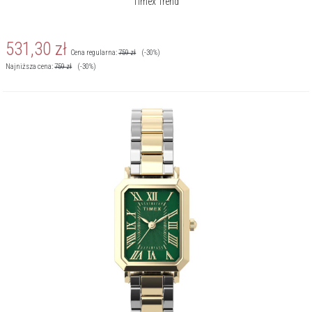
Timex Trend
531,30
zł
Cena regularna:
759
zł
(-30%)
Najniższa cena:
759
zł
(-30%)