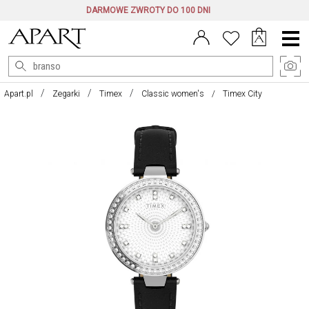
DARMOWE ZWROTY DO 100 DNI
Menu
główne
Apart.pl
Zegarki
Timex
Classic women's
Timex City