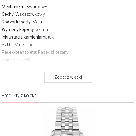
Mechanizm:
Kwarcowy
Cechy:
Wskazówkowy
Rodzaj koperty
: Metal
Wymiary koperty
: 32 mm
Inkrustacja kamieniami
: tak
Szkło
: Mineralne
Pasek/bransoleta
: Pasek skórzany
Zapięcie
Zwykłe
Wodoszczelność:
50 m
Gwarancja producenta:
2 lata
Zobacz więcej
O kolekcji Classic women's
Produkty z kolekcji
Zegarki Timex Classic Women’s to kwintesencja kobiecej elegancji
inspirowanej historią marki. Subtelne formy, delikatne tarcze i
biżuteryjne wykończenia łączą się tu z precyzją współczesnego
zegarmistrzostwa. Każdy model emanuje ponadczasowym urokiem i
wyrafinowaną prostotą, podkreślając naturalny styl i pewność siebie
współczesnej kobiety. To zegarki stworzone z myślą o tych, które