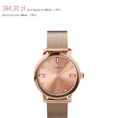
384,30
zł
Cena regularna:
549
zł
(-30%)
Najniższa cena:
549
zł
(-30%)