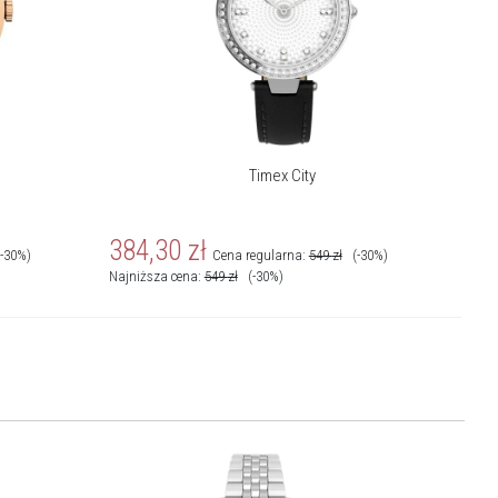
Timex City
384,30
zł
(-30%)
Cena regularna:
549
zł
(-30%)
Najniższa cena:
549
zł
(-30%)
Nowość