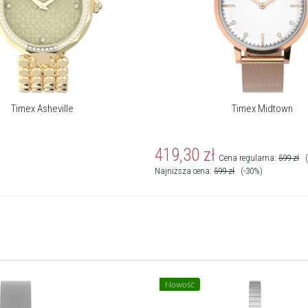
Timex Asheville
Timex Midtown
419,30
zł
Cena regularna:
599
zł
Najniższa cena:
599
zł
(-30%)
Nowość