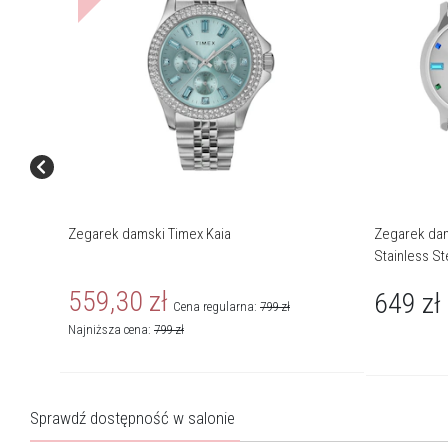
Zegarek damski Timex Kaia
Zegarek da
Stainless S
559,30
zł
649
zł
Cena regularna:
799
zł
Najniższa cena:
799
zł
Sprawdź dostępność w salonie