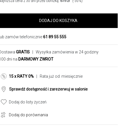
Najniższa cena z 30 dni przed obniżką:
679
zł
(-30%)
DODAJ DO KOSZYKA
lub zamów telefonicznie
61 89 55 555
Dostawa
GRATIS
| Wysyłka zamówienia w 24 godziny
100 dni na
DARMOWY ZWROT
15 x RATY 0%
| Rata już od:
miesięcznie
Sprawdź dostępność i zarezerwuj w salonie
Dodaj do listy życzeń
Dodaj do porównania