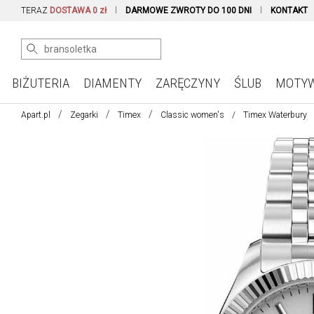
TERAZ
DOSTAWA 0 zł
DARMOWE ZWROTY DO 100 DNI
KONTAKT
BIŻUTERIA
DIAMENTY
ZARĘCZYNY
ŚLUB
MOTY
Apart.pl
Zegarki
Timex
Classic women's
Timex Waterbury