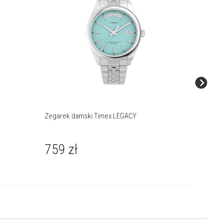
Zegarek damski Timex LEGACY
Zegarek
759
zł
599