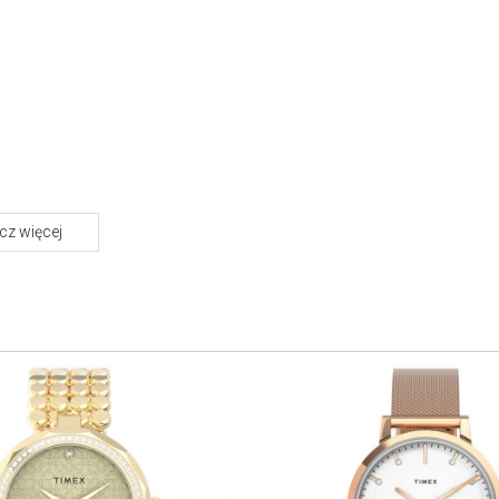
,
z więcej
O marce Timex
Timex – słowo to przychodzi na myśl jako jedno z
i
pierwszych w kontekście zegarka. Marka znana na całym
świecie, lubiana i wiarygodna – jej czasomierze są
praktyczne i niezawodne, nie brakuje też wśród nich
stylowych ikon, do których Timex właśnie wraca.