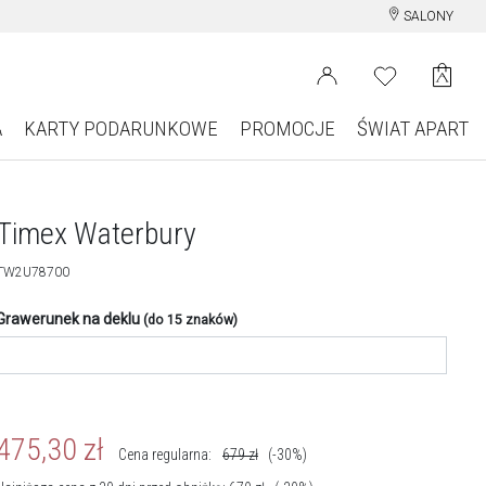
SALONY
A
KARTY PODARUNKOWE
PROMOCJE
ŚWIAT APART
Timex Waterbury
TW2U78700
Grawerunek na deklu
(do 15 znaków)
475,30
zł
Cena regularna:
679
zł
(-30%)