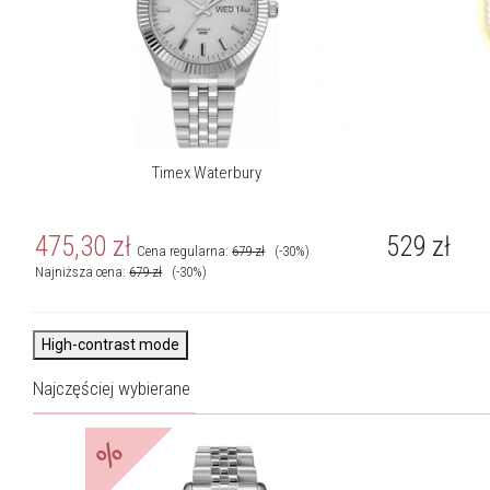
Timex Waterbury
475,30
zł
529
zł
Cena regularna:
679
zł
(-30%)
Najniższa cena:
679
zł
(-30%)
High-contrast mode
Najczęściej wybierane
%