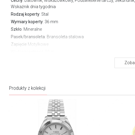
Cechy:
Datownik, Wskazówkowy, Podświetlenie tarczy, Sekundnik
Wskaźnik dnia tygodnia
Rodzaj koperty
: Stal
Wymiary koperty
: 36 mm
Szkło
: Mineralne
Pasek/bransoleta
: Bransoleta stalowa
Zapięcie
Motylkowe
Wodoszczelność:
50 m
Gwarancja producenta:
3 lata
Zobac
O kolekcji Classic women's
Zegarki Timex Classic Women’s to kwintesencja kobiecej elegancj
Produkty z kolekcji
inspirowanej historią marki. Subtelne formy, delikatne tarcze i
biżuteryjne wykończenia łączą się tu z precyzją współczesnego
zegarmistrzostwa. Każdy model emanuje ponadczasowym
urokiem i wyrafinowaną prostotą, podkreślając naturalny styl i
pewność siebie współczesnej kobiety. To zegarki stworzone z
myślą o tych, które cenią klasykę w nowoczesnym wydaniu.