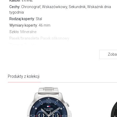
Kaliber
VX9NE
Cechy:
Chronograf, Wskazówkowy, Sekundnik, Wskaźnik dnia
tygodnia
Rodzaj koperty
: Stal
Wymiary koperty
: 46 mm
Szkło
: Mineralne
Pasek/bransoleta
: Pasek silikonowy
Zapięcie
Zwykłe
Wodoszczelność:
50 m
Zobac
Gwarancja producenta:
2 lata
O marce Tommy Hilfiger
Produkty z kolekcji
Zegarki Tommy Hilfiger to symbol ponadczasowej elegancji i
nowoczesnego designu. Każdy model łączy w sobie klasyczne
detale z innowacyjnymi akcentami, tworząc wyjątkowe dodatki,
które stanowią idealne dopełnienie Twojego stylu – niezależnie od
okazji.