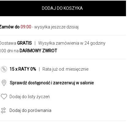
DODAJ DO KOSZYKA
Zamów do
09:00
- wysyłka jeszcze dzisiaj
Dostawa
GRATIS
| Wysyłka zamówienia w 24 godziny
100 dni na
DARMOWY ZWROT
15 x RATY 0%
| Rata już od:
miesięcznie
Sprawdź dostępność i zarezerwuj w salonie
Dodaj do listy życzeń
Dodaj do porównania