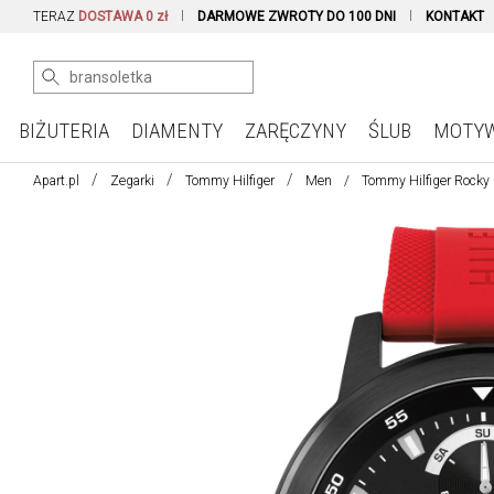
TERAZ
DOSTAWA 0 zł
DARMOWE ZWROTY DO 100 DNI
KONTAKT
BIŻUTERIA
DIAMENTY
ZARĘCZYNY
ŚLUB
MOTY
Apart.pl
Zegarki
Tommy Hilfiger
Men
Tommy Hilfiger Rocky