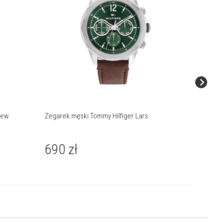
hew
Zegarek męski Tommy Hilfiger Lars
Zegarek 
690
zł
690