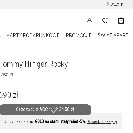
SALONY
A
KARTY PODARUNKOWE
PROMOCJE
ŚWIAT APART
Tommy Hilfiger Rocky
1792178
690
zł
Oszczędź z ADC
34,50
zł
Otrzymasz status
GOLD na start i stały rabat -5%.
Dowiedz się więcej