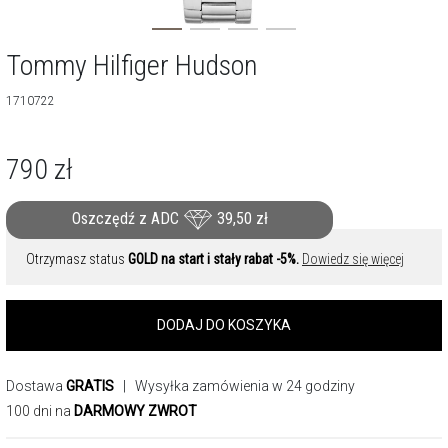
Tommy Hilfiger Hudson
1710722
790
zł
Oszczędź z ADC
39,50
zł
Otrzymasz status
GOLD na start i stały rabat -5%.
Dowiedz się więcej
DODAJ DO KOSZYKA
Dostawa
GRATIS
| Wysyłka zamówienia w 24 godziny
100 dni na
DARMOWY ZWROT