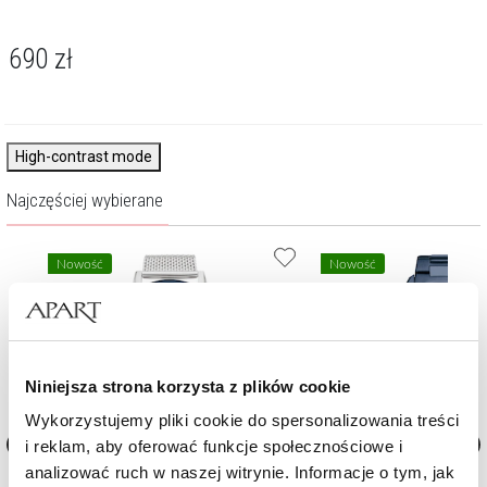
690
zł
High-contrast mode
Najczęściej wybierane
Nowość
Nowość
Niniejsza strona korzysta z plików cookie
Wykorzystujemy pliki cookie do spersonalizowania treści
i reklam, aby oferować funkcje społecznościowe i
analizować ruch w naszej witrynie. Informacje o tym, jak
Zegarek męski Tommy Hilfiger Stewart
Zegarek męski Tommy Hilfi