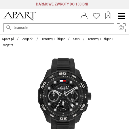
DARMOWE ZWROTY DO 100 DNI
Menu
główne
Apart.pl
Zegarki
Tommy Hilfiger
Men
Tommy Hilfiger TH-
Regatta