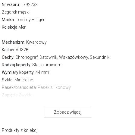
Nr wzoru
: 1792233
Zegarek męski
Marka
:
Tommy Hilfiger
Kolekcja
Men
Mechanizm:
Kwarcowy
Kaliber
VR32B
Cechy:
Chronograf, Datownik, Wskazówkowy, Sekundnik
Rodzaj koperty
: Stal, aluminium
Wymiary koperty
: 44 mm
Szkło
: Mineralne
Pasek/bransoleta
: Pasek silikonowy
Zapięcie
Zwykłe
Wodoszczelność:
100 m
Gwarancja producenta:
2 lata
Zobacz więcej
O marce Tommy Hilfiger
Produkty z kolekcji