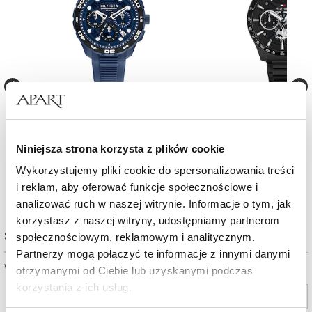
Zegarek męski Tommy Hilfiger TH-Regatta
Zegarek męski Tommy Hilfi
Niniejsza strona korzysta z plików cookie
590
zł
880
zł
Wykorzystujemy pliki cookie do spersonalizowania treści
i reklam, aby oferować funkcje społecznościowe i
analizować ruch w naszej witrynie. Informacje o tym, jak
korzystasz z naszej witryny, udostępniamy partnerom
Sprawdź dostępność w salonie
społecznościowym, reklamowym i analitycznym.
Partnerzy mogą połączyć te informacje z innymi danymi
Wybierz miasto lub salon
otrzymanymi od Ciebie lub uzyskanymi podczas
korzystania z ich usług.
Wybierz miasto