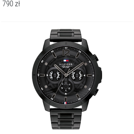
790
zł