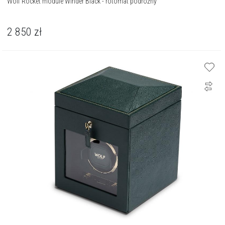
Wolf Rocket module Winder Black - rotomat podróżny
2 850
zł