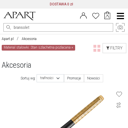
DOSTAWA 0 zł
Menu
główne
Apart.pl
Akcesoria
Material stalowki: Stan szlachetna pozlacana
×
FILTRY
Akcesoria
trafności
Sortuj wg:
Promocje
Nowości