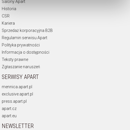
Salony Apart
dokonać zmiany wybranych przez Ciebie plików cookie.
Historia
CSR
Kariera
Sprzedaż korporacyjna B2B
Regulamin serwisu Apart
Polityka prywatności
Informacja o dostępności
Teksty prawne
Zgłaszanie naruszeń
SERWISY APART
mennica.apart.pl
exclusive.apart.pl
press.apart.pl
apart.cz
apart.eu
NEWSLETTER