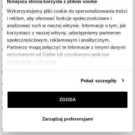
Niniejsza strona korzysta z plików cookie
Regulamin
Wykorzystujemy pliki cookie do spersonalizowania treści
Certyfikaty
i reklam, aby oferować funkcje społecznościowe i
Odstąpienie od umowy
analizować ruch w naszej witrynie. Informacje o tym, jak
Kontakt
korzystasz z naszej witryny, udostępniamy partnerom
KARTY PODARUNKOWE
społecznościowym, reklamowym i analitycznym.
Partnerzy mogą połączyć te informacje z innymi danymi
Kup kartę podarunkową
otrzymanymi od Ciebie lub uzyskanymi podczas
Sprawdź saldo i termin ważności
korzystania z ich usług.
Aktywuj kartę
Regulamin
Szczegółowe informacje o zasadach wykorzystania
Pokaż szczegóły
APART DIAMOND CLUB
przez nas plików cookie znajdziesz w
Polityce
prywatności
.
Dołącz do ADC przez WWW
ZGODA
Aplikacja ADC
Klikając
ZGODA
wyrażasz zgodę na zainstalowanie
Regulamin ADC
wszystkich rodzajów plików cookie, z których
FIRMA
Zarządzaj preferencjami
korzystamy. Możesz również wybrać jaki rodzaj plików
cookie zainstalujemy na Twoim urządzeniu, klikając
O nas
Zarządzaj preferencjami
. W każdej chwili możesz