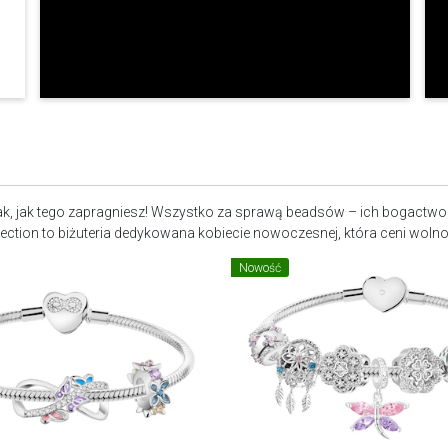
e tak, jak tego zapragniesz! Wszystko za sprawą beadsów – ich bogactw
ection to biżuteria dedykowana kobiecie nowoczesnej, która ceni wolnoś
Nowość