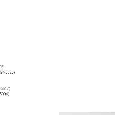
05)
524-6526)
9-5517)
-5004)