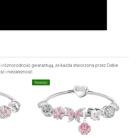
o i różnorodność gwarantują, że każda stworzona przez Ciebie
ć i niezależność.
Nowość