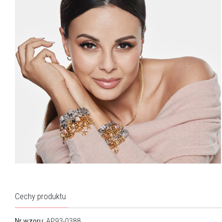
Cechy produktu
Nr wzoru
: AP93-0388