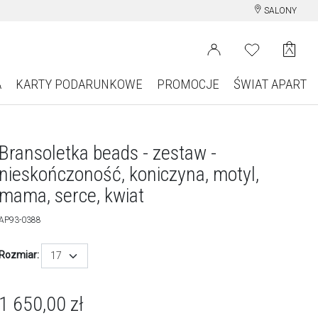
SALONY
A
KARTY PODARUNKOWE
PROMOCJE
ŚWIAT APART
Bransoletka beads - zestaw -
nieskończoność, koniczyna, motyl,
mama, serce, kwiat
AP93-0388
Rozmiar:
17
1 650,00
zł