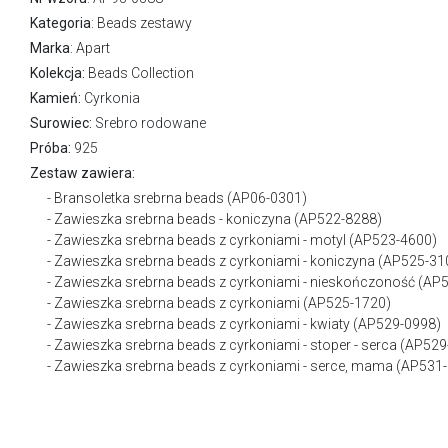
Kategoria
:
Beads zestawy
Marka
:
Apart
Kolekcja:
Beads Collection
Kamień:
Cyrkonia
Surowiec:
Srebro rodowane
Próba:
925
Zestaw zawiera:
Bransoletka srebrna beads (AP06-0301)
Zawieszka srebrna beads - koniczyna (AP522-8288)
Zawieszka srebrna beads z cyrkoniami - motyl (AP523-4600)
Zawieszka srebrna beads z cyrkoniami - koniczyna (AP525-31
Zawieszka srebrna beads z cyrkoniami - nieskończoność (AP
Zawieszka srebrna beads z cyrkoniami (AP525-1720)
Zawieszka srebrna beads z cyrkoniami - kwiaty (AP529-0998)
Zawieszka srebrna beads z cyrkoniami - stoper - serca (AP52
Zawieszka srebrna beads z cyrkoniami - serce, mama (AP531