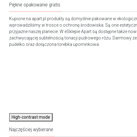
Piękne opakowanie gratis
Kupione na apart.pl produkty są domyślnie pakowane w ekologicz
wprowadziliśmy w trosce o ochronę środowiska. Są one estetyczn
przyjazne naszej planecie. W eSklepie Apart są dostępne także n
zachwycającej subtelnością tonacji pudrowego różu. Darmowy ze
pudełko oraz dołączona torebka upominkowa.
High-contrast mode
Najczęściej wybierane