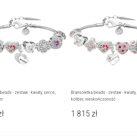
beads - zestaw - kwiaty, serce,
Bransoletka beads - zestaw - kwiaty,
er
koliber, nieskończoność
zł
1 815
zł