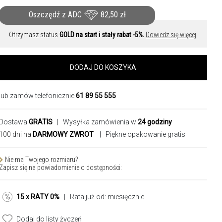
Oszczędź z ADC
82,50
zł
Otrzymasz status
GOLD na start i stały rabat -5%.
Dowiedz się więcej
DODAJ DO KOSZYKA
lub zamów telefonicznie
61 89 55 555
Dostawa
GRATIS
| Wysyłka zamówienia w
24 godziny
100 dni na
DARMOWY ZWROT
| Piękne opakowanie gratis
Nie ma Twojego rozmiaru?
Zapisz się na powiadomienie o dostępności:
15 x RATY 0%
| Rata już od:
miesięcznie
Dodaj do listy życzeń