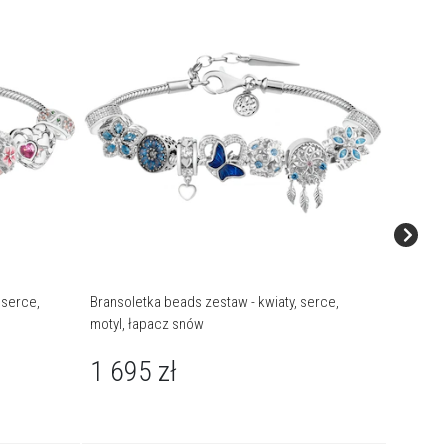
 serce,
Bransoletka beads zestaw - kwiaty, serce,
Bransole
motyl, łapacz snów
łabędzie
1 695
zł
1 65