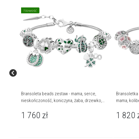
Nowość
Bransoleta beads zestaw - mama, serce,
Bransoletka 
nieskończoność, koniczyna, żaba, drzewko,
mama, kolib
podkowa
1 760
zł
1 820