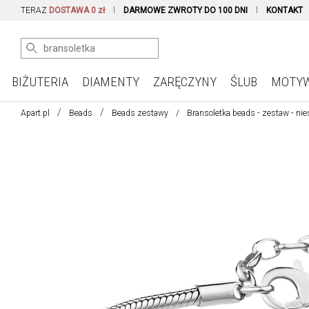
TERAZ
DOSTAWA 0 zł
DARMOWE ZWROTY DO 100 DNI
KONTAKT
BIŻUTERIA
DIAMENTY
ZARĘCZYNY
ŚLUB
MOTY
Apart.pl
Beads
Beads zestawy
Bransoletka beads - zestaw - ni