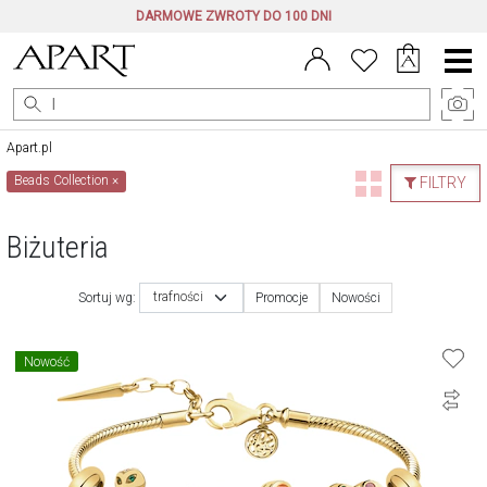
DARMOWE ZWROTY DO 100 DNI
Menu
główne
Apart.pl
Beads Collection
×
FILTRY
Biżuteria
trafności
Sortuj wg:
Promocje
Nowości
Nowość