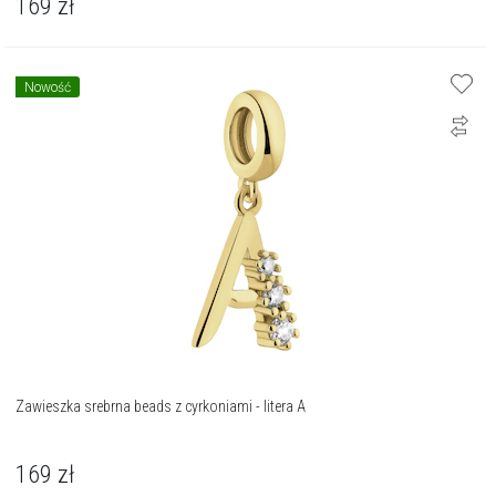
169
zł
Nowość
Zawieszka srebrna beads z cyrkoniami - litera A
169
zł