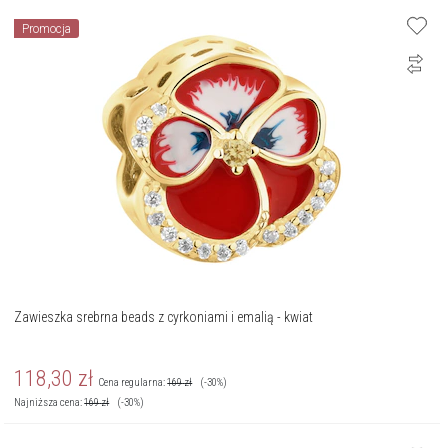
Promocja
Zawieszka srebrna beads z cyrkoniami i emalią - kwiat
118,30
zł
Cena regularna:
169
zł
(-30%)
Najniższa cena:
169
zł
(-30%)