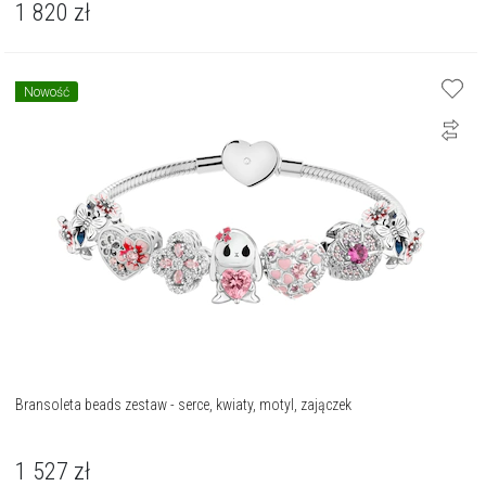
1 820
zł
Nowość
Bransoleta beads zestaw - serce, kwiaty, motyl, zajączek
1 527
zł