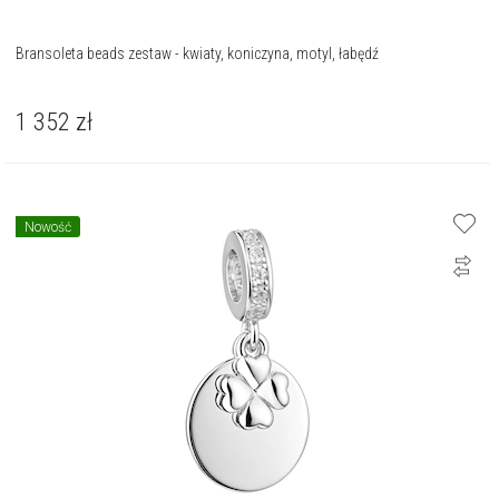
Bransoleta beads zestaw - kwiaty, koniczyna, motyl, łabędź
1 352
zł
Nowość