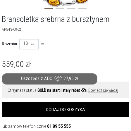
Bransoletka srebrna z bursztynem
AP543-0962
18
Rozmiar:
cm
559,00
zł
Oszczędź z ADC
27,95
zł
Otrzymasz status
GOLD na start i stały rabat -5%.
Dowiedz się więcej
DODAJ DO KOSZYKA
lub zamów telefonicznie
61 89 55 555