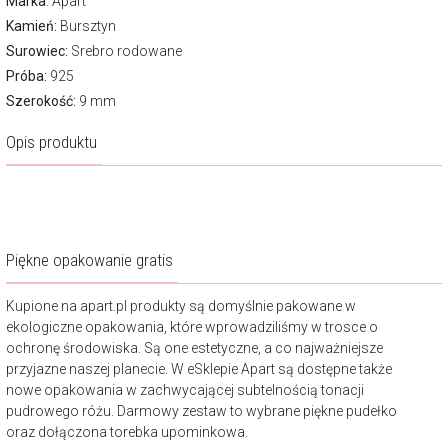
Marka
:
Apart
Kamień:
Bursztyn
Surowiec:
Srebro rodowane
Próba:
925
Szerokość:
9 mm
Opis produktu
Piękne opakowanie gratis
Kupione na apart.pl produkty są domyślnie pakowane w
ekologiczne opakowania, które wprowadziliśmy w trosce o
ochronę środowiska. Są one estetyczne, a co najważniejsze
przyjazne naszej planecie. W eSklepie Apart są dostępne także
nowe opakowania w zachwycającej subtelnością tonacji
pudrowego różu. Darmowy zestaw to wybrane piękne pudełko
oraz dołączona torebka upominkowa.