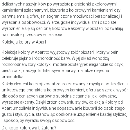
delikatnych naszyjników po wyraziste pierścionki z kolorowymi
kamieniami szlachetnymi, biżuteria z kolorowymi kamieniami czy
barwną emalią oferuje nieograniczone możliwości personalizacji i
wyrażania osobowości. W erze, gdzie indywidualizm i osobiste
wyróżnienie się są cenione, kolorowe akcenty w biżuterii pozwalają
na unikalne przedstawienie siebie.
Kolekcja kolory w Apart
Kolekcja kolory w Apart to wyjątkowy zbiór biżuterii, który w pełni
celebruje piękno i różnorodność barw. W jej skład wchodzą
różnorodne wzory kolczykii modele biżuteryjne: eleganckie kolczyki,
pierścionki, naszyjniki. Intensywne barwy ma także niejedna
bransoletka.
Każdy element kolekcji został zaprojektowany z myślą o podkreśleniu
unikatowego charakteru kolorowych kamieni, oferując szeroki wybór
dla osób ceniących zarówno subtelną elegancję, jak i odważne,
wyraziste akcenty. Dzięki zróżnicowaniu stylów, kolekcja Kolory od
Apart umożliwia indywidualne dopasowanie biżuterii do osobistego
gustu i stylu życia, stanowiąc doskonałe uzupełnienie każdej stylizacji
i sposób, by wyrazić swoją osobowość.
Dla kogo kolorowa biżuteria?