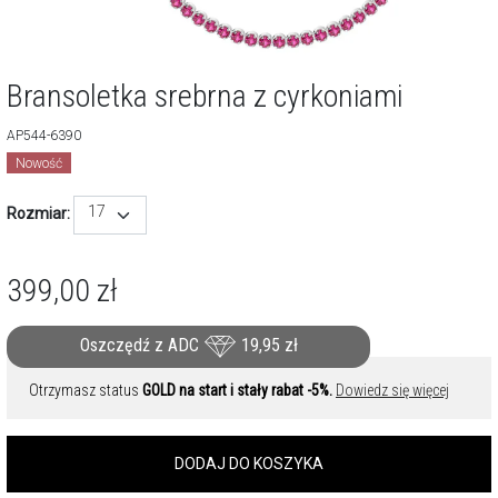
Bransoletka srebrna z cyrkoniami
AP544-6390
Nowość
17
Rozmiar:
399,00
zł
Oszczędź z ADC
19,95
zł
Otrzymasz status
GOLD na start i stały rabat -5%.
Dowiedz się więcej
DODAJ DO KOSZYKA