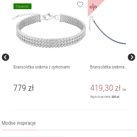
%
Nowość
Bransoletka srebrna z cyrkoniami
Bransoletka srebrna z cyrk
779
zł
419,30
zł
Cena regul
Najniższa cena:
599
zł
Modne inspiracje