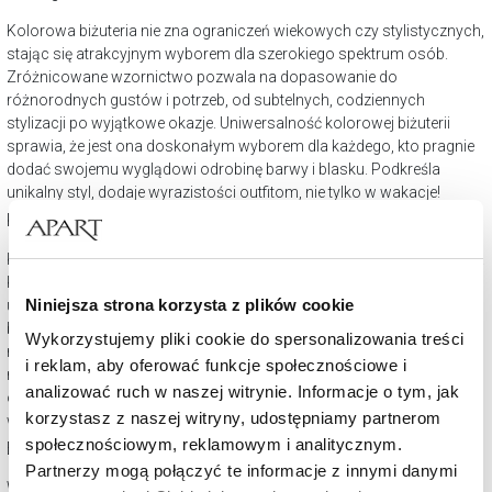
Kolorowa biżuteria nie zna ograniczeń wiekowych czy stylistycznych,
stając się atrakcyjnym wyborem dla szerokiego spektrum osób.
Zróżnicowane wzornictwo pozwala na dopasowanie do
różnorodnych gustów i potrzeb, od subtelnych, codziennych
stylizacji po wyjątkowe okazje. Uniwersalność kolorowej biżuterii
sprawia, że jest ona doskonałym wyborem dla każdego, kto pragnie
dodać swojemu wyglądowi odrobinę barwy i blasku. Podkreśla
unikalny styl, dodaje wyrazistości outfitom, nie tylko w wakacje!
Kolorowe kamienie - na jaką okazję?
Kolorowa biżuteria jest doskonałym wyborem na różnorodne okazje.
Kamienie takie jak szafiry, rubiny czy szmaragdy mogą dodać
Niniejsza strona korzysta z plików cookie
uroczystości strojom ślubnym, podczas gdy bardziej stonowane
barwy będą idealne na co dzień lub do pracy. Wybór koloru kamienia
Wykorzystujemy pliki cookie do spersonalizowania treści
może również nawiązywać do osobistych preferencji, symbolizując
i reklam, aby oferować funkcje społecznościowe i
różne cechy lub emocje, co czyni kolorową biżuterię wyjątkowo
analizować ruch w naszej witrynie. Informacje o tym, jak
osobistym prezentem na takie okazje jak rocznice, urodziny lub
korzystasz z naszej witryny, udostępniamy partnerom
wakacje czy ważne osiągnięcia.
społecznościowym, reklamowym i analitycznym.
Biżuteria z kolekcji kolory na prezent
Partnerzy mogą połączyć te informacje z innymi danymi
Wybierając kolorową biżuterię na prezent, warto zwrócić uwagę na