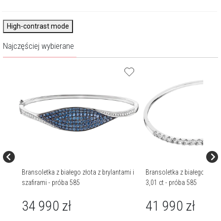
High-contrast mode
Najczęściej wybierane
z
Bransoletka z białego złota z brylantami i
Bransoletka z białego złota 
szafirami - próba 585
3,01 ct - próba 585
34 990
zł
41 990
zł