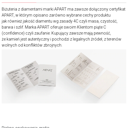
Biżuteria z diamentami marki APART ma zawsze dołączony certyfikat
APART, w którym opisano zarówno wybrane cechy produktu
jak również jakość diamentu wg zasady 4C czyli masa, czystość,
barwa i szlif. Marka APART oferuje swoim Klientom piąte C
(confidence) czyli zaufanie. Kupujący zawsze mają pewność,
że kamień jest autentyczny i pochodzi z legalnych źródeł, z terenów
wolnych od konfliktów zbrojnych.
Piękne opakowanie gratis