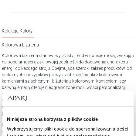
Kolekcja Kolory
Kolorowa biżuteria
Kolorowa biżuteria stanowi wyrazisty trend w świecie mody, zyskując
na popularności dzięki swojej zdolności do dodawania charakteru i
energii do każdego stroju. Obejmująca szeroki zakres produktów, od
delikatnych naszyjników po wyraziste pierścionki z kolorowymi
kamieniami szlachetnymi, biżuteria z kolorowymi kamieniami czy
barwną emalią oferuje nieograniczone możliwości personalizacji i
wyrażania osobowości. W erze, gdzie indywidualizm i osobiste
wyróżnienie się są cenione, kolorowe akcenty w biżuterii pozwalają
na unikalne przedstawienie siebie.
Kolekcja kolory w Apart
Niniejsza strona korzysta z plików cookie
Kolekcja kolory w Apart to wyjątkowy zbiór biżuterii, który w pełni
Wykorzystujemy pliki cookie do spersonalizowania treści
celebruje piękno i różnorodność barw. W jej skład wchodzą