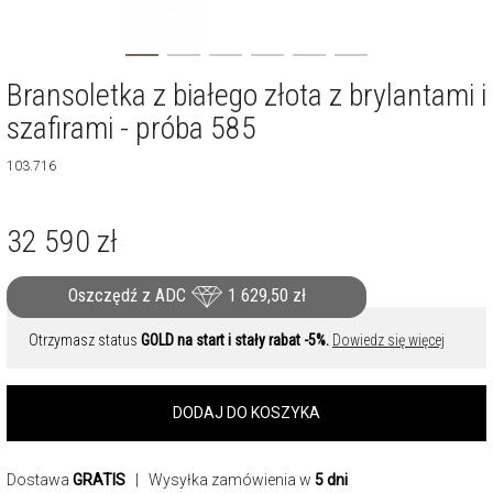
Bransoletka z białego złota z brylantami i
szafirami - próba 585
103.716
32 590
zł
Oszczędź z ADC
1 629,50
zł
Otrzymasz status
GOLD na start i stały rabat -5%.
Dowiedz się więcej
DODAJ DO KOSZYKA
Dostawa
GRATIS
| Wysyłka zamówienia w
5 dni