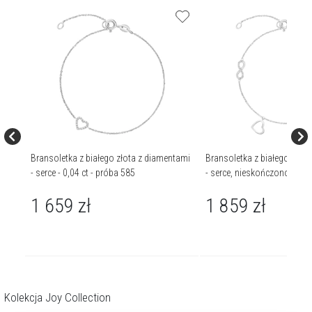
tami
Bransoletka z białego złota z diamentami
Bransoletka z białego złot
róba
- serce - 0,04 ct - próba 585
- serce, nieskończoność, ko
ct - próba 585
1 659
zł
1 859
zł
Kolekcja Joy Collection