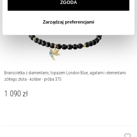
ZGODA
Klikając
ZGODA
wyrażasz zgodę na zainstalowanie
wszystkich rodzajów plików cookie, z których
Zarządzaj preferencjami
korzystamy. Możesz również wybrać jaki rodzaj plików
cookie zainstalujemy na Twoim urządzeniu, klikając
Zarządzaj preferencjami
. W każdej chwili możesz
dokonać zmiany wybranych przez Ciebie plików cookie.
Bransoletka z diamentami, topazem London Blue, agatami i elementami
żółtego złota - koliber - próba 375
1 090
zł