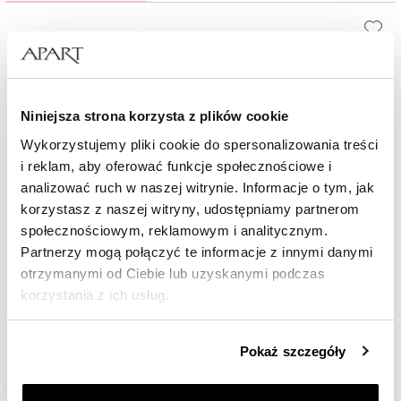
Niniejsza strona korzysta z plików cookie
Wykorzystujemy pliki cookie do spersonalizowania treści
i reklam, aby oferować funkcje społecznościowe i
analizować ruch w naszej witrynie. Informacje o tym, jak
korzystasz z naszej witryny, udostępniamy partnerom
Bransoletka z diamentami, topazem London Blue, agatami i elementami
społecznościowym, reklamowym i analitycznym.
żółtego złota - koliber - próba 585
Partnerzy mogą połączyć te informacje z innymi danymi
otrzymanymi od Ciebie lub uzyskanymi podczas
1 690
zł
korzystania z ich usług.
Szczegółowe informacje o zasadach wykorzystania
Pokaż szczegóły
przez nas plików cookie znajdziesz w
Polityce
prywatności
.