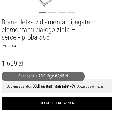
Bransoletka z diamentami, agatami i
elementami białego złota –
serce - próba 585
220.859/4
1 659
zł
Oszczędź z ADC
82,95
zł
Otrzymasz status
GOLD na start i stały rabat -5%.
Dowiedz się więcej
DODAJ DO KOSZYKA