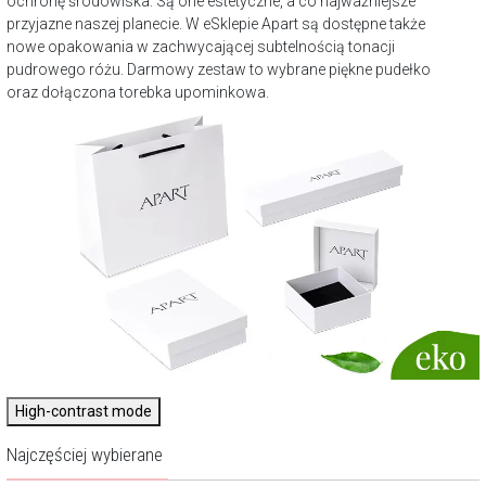
ochronę środowiska. Są one estetyczne, a co najważniejsze
przyjazne naszej planecie. W eSklepie Apart są dostępne także
nowe opakowania w zachwycającej subtelnością tonacji
pudrowego różu. Darmowy zestaw to wybrane piękne pudełko
oraz dołączona torebka upominkowa.
High-contrast mode
Najczęściej wybierane