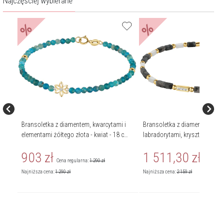
Najczęściej wybierane
%
%
Bransoletka z diamentem, kwarcytami i
Bransoletka z diamentami,
375
elementami żółtego złota - kwiat - 18 cm -
labradorytami, kryształami 
próba 375
elementami żółtego złota - 
903
zł
1 511,30
zł
375
Cena regularna:
1 290
zł
Cena r
Najniższa cena:
1 290
zł
Najniższa cena:
2 159
zł