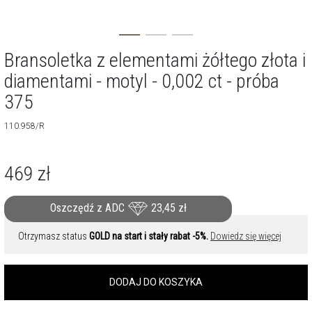
Bransoletka z elementami żółtego złota i
diamentami - motyl - 0,002 ct - próba
375
110.958/R
469
zł
Oszczędź z ADC
23,45
zł
Otrzymasz status
GOLD na start i stały rabat -5%.
Dowiedz się więcej
DODAJ DO KOSZYKA