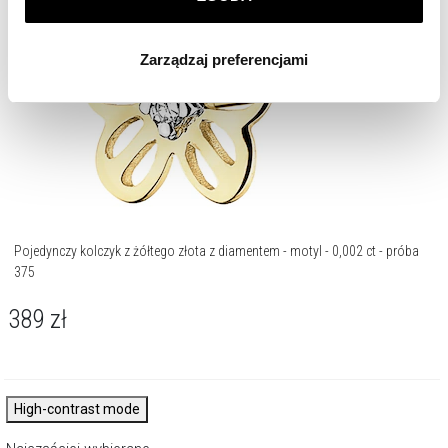
Klikając
ZGODA
wyrażasz zgodę na zainstalowanie
wszystkich rodzajów plików cookie, z których
Zarządzaj preferencjami
korzystamy. Możesz również wybrać jaki rodzaj plików
cookie zainstalujemy na Twoim urządzeniu, klikając
Zarządzaj preferencjami
. W każdej chwili możesz
dokonać zmiany wybranych przez Ciebie plików cookie.
Pojedynczy kolczyk z żółtego złota z diamentem - motyl - 0,002 ct - próba
375
389
zł
High-contrast mode