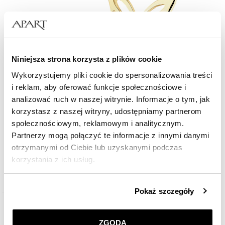
Niniejsza strona korzysta z plików cookie
Wykorzystujemy pliki cookie do spersonalizowania treści
i reklam, aby oferować funkcje społecznościowe i
analizować ruch w naszej witrynie. Informacje o tym, jak
korzystasz z naszej witryny, udostępniamy partnerom
społecznościowym, reklamowym i analitycznym.
Kolczyki z żółtego złota z diamentami - motyle - 0,004 ct - próba 375
Partnerzy mogą połączyć te informacje z innymi danymi
otrzymanymi od Ciebie lub uzyskanymi podczas
699
zł
korzystania z ich usług.
Szczegółowe informacje o zasadach wykorzystania
Pokaż szczegóły
przez nas plików cookie znajdziesz w
Polityce
prywatności
.
ZGODA