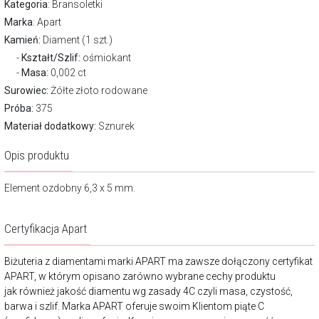
Kategoria
:
Bransoletki
Marka
:
Apart
Kamień:
Diament (1 szt.)
Kształt/Szlif:
ośmiokant
Masa:
0,002 ct
Surowiec:
Żółte złoto rodowane
Próba:
375
Materiał dodatkowy:
Sznurek
Opis produktu
Element ozdobny 6,3 x 5 mm.
Certyfikacja Apart
Biżuteria z diamentami marki APART ma zawsze dołączony certyfikat
APART, w którym opisano zarówno wybrane cechy produktu
jak również jakość diamentu wg zasady 4C czyli masa, czystość,
barwa i szlif. Marka APART oferuje swoim Klientom piąte C