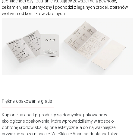
(confidence) czyli zaufanie. Kupujący zawsze mają pewność,
że kamień jest autentyczny i pochodzi z legalnych źródeł, z terenów
wolnych od konfliktów zbrojnych.
Piękne opakowanie gratis
Kupione na apart.pl produkty są domyślnie pakowane w
ekologiczne opakowania, które wprowadziliśmy w trosce o
ochronę środowiska. Są one estetyczne, a co najważniejsze
przyjazne naszej planecie. W eSklepie Apart są dostępne także