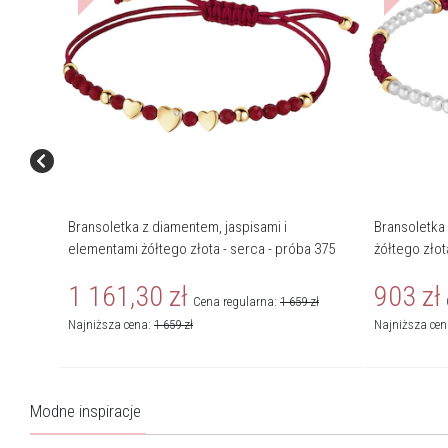
Bransoletka z diamentem, jaspisami i
Bransoletka
elementami żółtego złota - serca - próba 375
żółtego złot
1 161,30
zł
903
zł
Cena regularna:
1 659
zł
Najniższa cena:
1 659
zł
Najniższa ce
Modne inspiracje