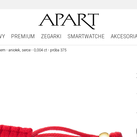
WY
PREMIUM
ZEGARKI
SMARTWATCHE
AKCESORI
m - aniołek, serce - 0,004 ct - próba 375