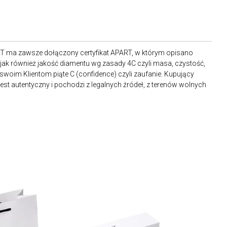
RT ma zawsze dołączony certyfikat APART, w którym opisano
ak również jakość diamentu wg zasady 4C czyli masa, czystość,
 swoim Klientom piąte C (confidence) czyli zaufanie. Kupujący
st autentyczny i pochodzi z legalnych źródeł, z terenów wolnych