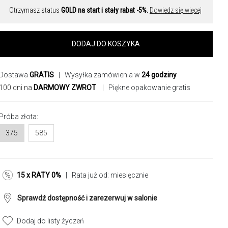
Otrzymasz status
GOLD na start i stały rabat -5%.
Dowiedz się więcej
DODAJ DO KOSZYKA
Dostawa
GRATIS
| Wysyłka zamówienia w
24 godziny
100 dni na
DARMOWY ZWROT
| Piękne opakowanie gratis
Próba złota:
375
585
15 x RATY 0%
| Rata już od:
miesięcznie
Sprawdź dostępność i zarezerwuj w salonie
Dodaj do listy życzeń