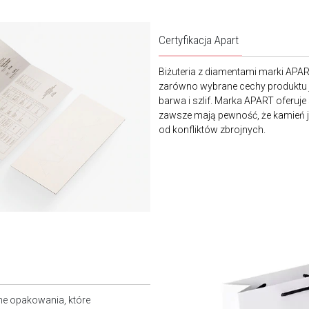
Certyfikacja Apart
Biżuteria z diamentami marki APA
zarówno wybrane cechy produktu j
barwa i szlif. Marka APART oferuje
zawsze mają pewność, że kamień je
od konfliktów zbrojnych.
ne opakowania, które