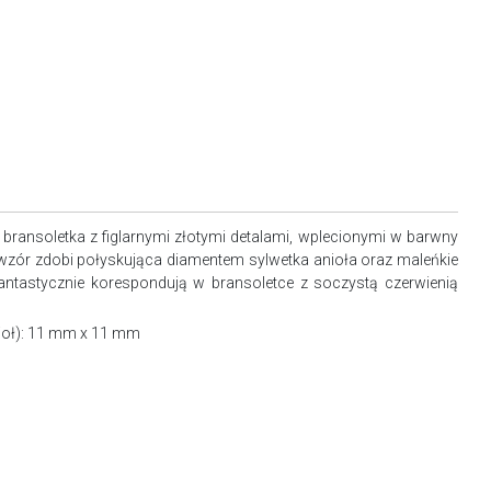
 bransoletka z figlarnymi złotymi detalami, wplecionymi w barwny
i wzór zdobi połyskująca diamentem sylwetka anioła oraz maleńkie
fantastycznie korespondują w bransoletce z soczystą czerwienią
ioł): 11 mm x 11 mm