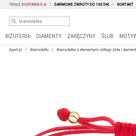
TERAZ
DOSTAWA 0 zł
DARMOWE ZWROTY DO 100 DNI
KONTAKT
BIŻUTERIA
DIAMENTY
ZARĘCZYNY
ŚLUB
MOTY
Apart.pl
Bransoletki
Bransoletka z elementami żółtego złota i diamente