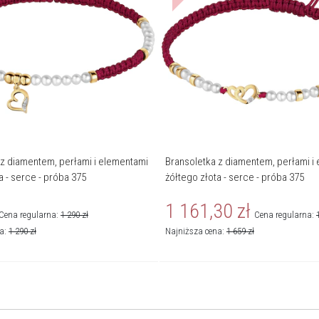
 z diamentem, perłami i elementami
Bransoletka z diamentem, perłami i
a - serce - próba 375
żółtego złota - serce - próba 375
1 161,30
zł
Cena regularna:
1 290
zł
Cena regularna:
na:
1 290
zł
Najniższa cena:
1 659
zł