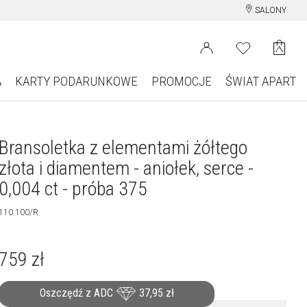
SALONY
A
KARTY PODARUNKOWE
PROMOCJE
ŚWIAT APART
Bransoletka z elementami żółtego
złota i diamentem - aniołek, serce -
0,004 ct - próba 375
110.100/R
759
zł
Oszczędź z ADC
37,95
zł