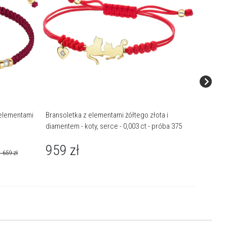
 elementami
Bransoletka z elementami żółtego złota i
Bransole
diamentem - koty, serce - 0,003 ct - próba 375
diamente
375
959
zł
819
1 659
zł