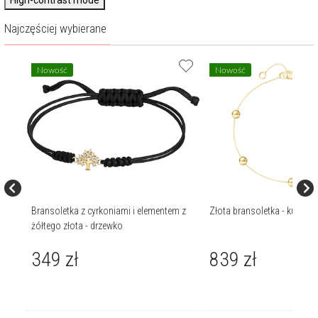
High-contrast mode
Najczęściej wybierane
Nowość
Nowość
Bransoletka z cyrkoniami i elementem z
Złota bransoletka - kulki
żółtego złota - drzewko
349
zł
839
zł