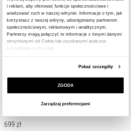
i reklam, aby oferować funkcje społecznościowe i
analizować ruch w naszej witrynie. Informacje o tym, jak
korzystasz z naszej witryny, udostępniamy partnerom
społecznościowym, reklamowym i analitycznym.
Partnerzy mogą połączyć te informacje z innymi danymi
otrzymanymi od Ciebie lub uzyskanymi podczas
korzystania z ich usług.
Szczegółowe informacje o zasadach wykorzystania
Pokaż szczegóły
przez nas plików cookie znajdziesz w
Polityce
prywatności
.
ZGODA
Klikając
ZGODA
wyrażasz zgodę na zainstalowanie
wszystkich rodzajów plików cookie, z których
Zarządzaj preferencjami
korzystamy. Możesz również wybrać jaki rodzaj plików
Bransoletka z elementami żółtego złota i diamentami - serce - 0,002 ct -
próba 585
cookie zainstalujemy na Twoim urządzeniu, klikając
Zarządzaj preferencjami
. W każdej chwili możesz
699
zł
dokonać zmiany wybranych przez Ciebie plików cookie.