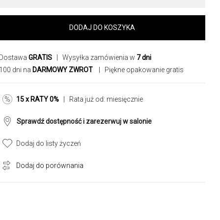
DODAJ DO KOSZYKA
Dostawa
GRATIS
| Wysyłka zamówienia w
7 dni
100 dni na
DARMOWY ZWROT
| Piękne opakowanie gratis
15 x RATY 0%
| Rata już od:
miesięcznie
Sprawdź dostępność i zarezerwuj w salonie
Dodaj do listy życzeń
Dodaj do porównania