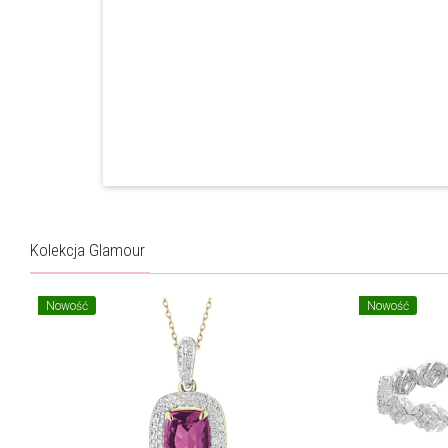
Kolekcja Glamour
Nowość
Nowość