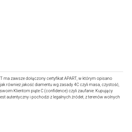
RT ma zawsze dołączony certyfikat APART, w którym opisano
ak również jakość diamentu wg zasady 4C czyli masa, czystość,
 swoim Klientom piąte C (confidence) czyli zaufanie. Kupujący
st autentyczny i pochodzi z legalnych źródeł, z terenów wolnych