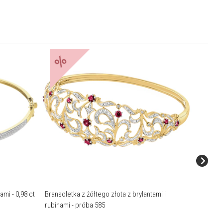
%
%
ami - 0,98 ct
Bransoletka z żółtego złota z brylantami i
Bransole
rubinami - próba 585
szafiram