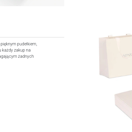
z pięknym pudełkiem,
u każdy zakup na
magającym żadnych