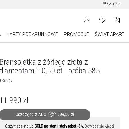
SALONY
A
KARTY PODARUNKOWE
PROMOCJE
ŚWIAT APART
Bransoletka z żółtego złota z
diamentami - 0,50 ct - próba 585
172.145
11 990
zł
Oszczędź z ADC
599,50
zł
Otrzymasz status
GOLD na start i stały rabat -5%.
Dowiedz się więcej