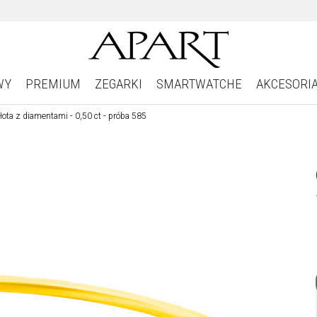
WY
PREMIUM
ZEGARKI
SMARTWATCHE
AKCESORI
łota z diamentami - 0,50 ct - próba 585