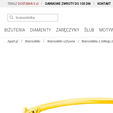
TERAZ
DOSTAWA 0 zł
DARMOWE ZWROTY DO 100 DNI
KONTAKT
BIŻUTERIA
DIAMENTY
ZARĘCZYNY
ŚLUB
MOTY
Apart.pl
Bransoletki
Bransoletki sztywne
Bransoletka z żółtego z