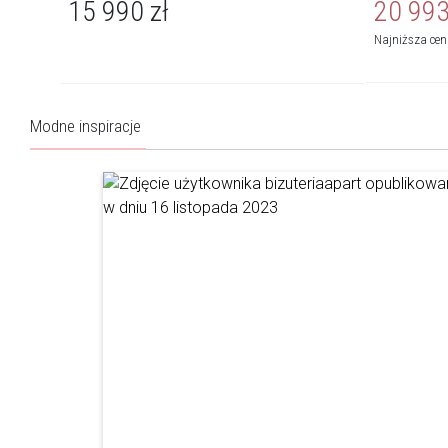
15 990
zł
20 99
Najniższa ce
Modne inspiracje