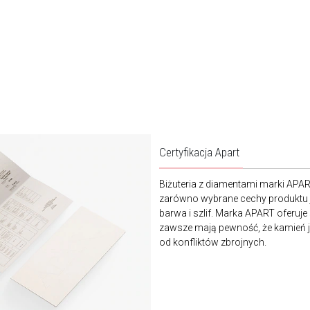
Certyfikacja Apart
Biżuteria z diamentami marki APA
zarówno wybrane cechy produktu j
barwa i szlif. Marka APART oferuje
zawsze mają pewność, że kamień je
od konfliktów zbrojnych.