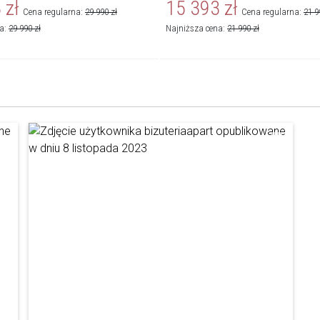
3
zł
15 393
zł
Cena regularna:
29 990
zł
Cena regularna:
21 9
na:
29 990
zł
Najniższa cena:
21 990
zł