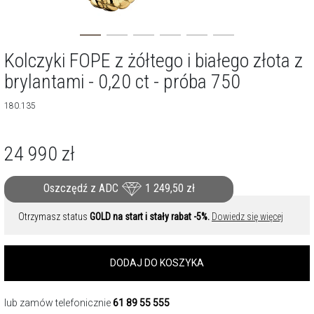
Kolczyki FOPE z żółtego i białego złota z
brylantami - 0,20 ct - próba 750
180.135
24 990
zł
Oszczędź z ADC
1 249,50
zł
Otrzymasz status
GOLD na start i stały rabat -5%.
Dowiedz się więcej
DODAJ DO KOSZYKA
lub zamów telefonicznie
61 89 55 555