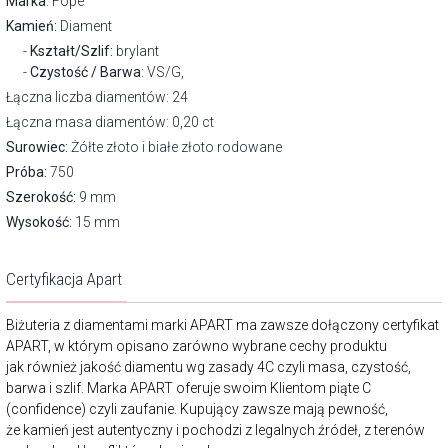
Marka
:
Fope
Kamień:
Diament
Kształt/Szlif:
brylant
Czystość / Barwa
: VS/G,
Łączna liczba diamentów: 24
Łączna masa diamentów: 0,20 ct
Surowiec:
Żółte złoto i białe złoto rodowane
Próba:
750
Szerokość:
9 mm
Wysokość:
15 mm
Certyfikacja Apart
Biżuteria z diamentami marki APART ma zawsze dołączony certyfikat
APART, w którym opisano zarówno wybrane cechy produktu
jak również jakość diamentu wg zasady 4C czyli masa, czystość,
barwa i szlif. Marka APART oferuje swoim Klientom piąte C
(confidence) czyli zaufanie. Kupujący zawsze mają pewność,
że kamień jest autentyczny i pochodzi z legalnych źródeł, z terenów