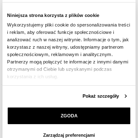
Niniejsza strona korzysta z plików cookie
Wykorzystujemy pliki cookie do spersonalizowania treści
i reklam, aby oferować funkcje społecznościowe i
analizować ruch w naszej witrynie. Informacje o tym, jak
Bransoletka FOPE FLEX'IT z żółtego i białego złota z brylantami - 0,10 ct -
korzystasz z naszej witryny, udostępniamy partnerom
próba 750
społecznościowym, reklamowym i analitycznym.
Partnerzy mogą połączyć te informacje z innymi danymi
43 590
zł
otrzymanymi od Ciebie lub uzyskanymi podczas
korzystania z ich usług.
Szczegółowe informacje o zasadach wykorzystania
Pokaż szczegóły
przez nas plików cookie znajdziesz w
Polityce
prywatności
.
ZGODA
Klikając
ZGODA
wyrażasz zgodę na zainstalowanie
wszystkich rodzajów plików cookie, z których
Zarządzaj preferencjami
korzystamy. Możesz również wybrać jaki rodzaj plików