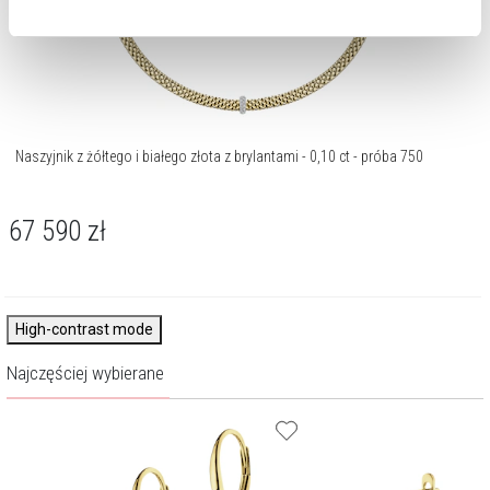
cookie zainstalujemy na Twoim urządzeniu, klikając
Zarządzaj preferencjami
. W każdej chwili możesz
dokonać zmiany wybranych przez Ciebie plików cookie.
Naszyjnik z żółtego i białego złota z brylantami - 0,10 ct - próba 750
67 590
zł
High-contrast mode
Najczęściej wybierane