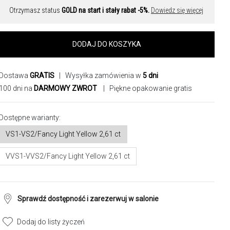
Otrzymasz status
GOLD na start i stały rabat -5%.
Dowiedz się więcej
DODAJ DO KOSZYKA
Dostawa
GRATIS
| Wysyłka zamówienia w
5 dni
100 dni na
DARMOWY ZWROT
| Piękne opakowanie gratis
Dostępne warianty:
VS1-VS2/Fancy Light Yellow 2,61 ct
VVS1-VVS2/Fancy Light Yellow 2,61 ct
Sprawdź dostępność i zarezerwuj w salonie
Dodaj do listy życzeń