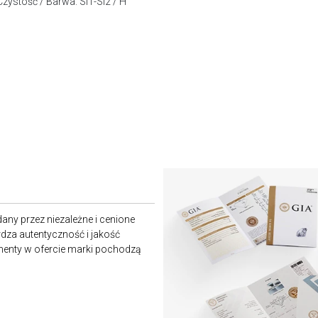
 Czystość / Barwa: SI1-SI2 / H
any przez niezależne i cenione
rdza autentyczność i jakość
amenty w ofercie marki pochodzą