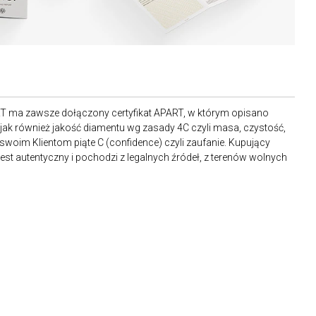
RT ma zawsze dołączony certyfikat APART, w którym opisano
ak również jakość diamentu wg zasady 4C czyli masa, czystość,
 swoim Klientom piąte C (confidence) czyli zaufanie. Kupujący
st autentyczny i pochodzi z legalnych źródeł, z terenów wolnych