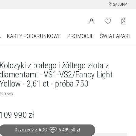
SALONY
A
KARTY PODARUNKOWE
PROMOCJE
ŚWIAT APART
Kolczyki z białego i żółtego złota z
diamentami - VS1-VS2/Fancy Light
Yellow - 2,61 ct - próba 750
220.668
109 990
zł
Oszczędź z ADC
5 499,50
zł