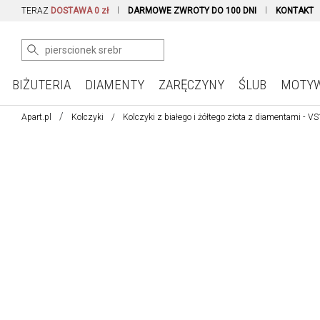
TERAZ
DOSTAWA 0 zł
DARMOWE ZWROTY DO 100 DNI
KONTAKT
BIŻUTERIA
DIAMENTY
ZARĘCZYNY
ŚLUB
MOTY
Apart.pl
Kolczyki
Kolczyki z białego i żółtego złota z diamentami - V