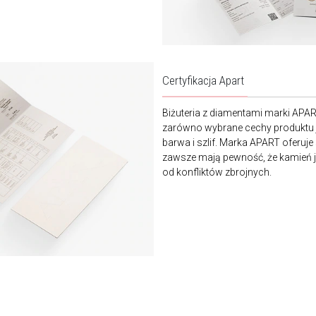
Certyfikacja Apart
Biżuteria z diamentami marki APA
zarówno wybrane cechy produktu j
barwa i szlif. Marka APART oferuje
zawsze mają pewność, że kamień je
od konfliktów zbrojnych.