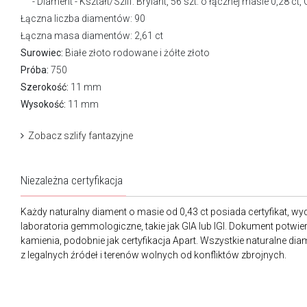
Diament - Kształt/Szlif: Brylant, 56 szt. o łącznej masie 0,28 ct,
Łączna liczba diamentów: 90
Łączna masa diamentów: 2,61 ct
Surowiec:
Białe złoto rodowane i żółte złoto
Próba:
750
Szerokość:
11 mm
Wysokość:
11 mm
Zobacz szlify fantazyjne
Niezależna certyfikacja
Każdy naturalny diament o masie od 0,43 ct posiada certyfikat, wyd
laboratoria gemmologiczne, takie jak GIA lub IGI. Dokument potwie
kamienia, podobnie jak certyfikacja Apart. Wszystkie naturalne di
z legalnych źródeł i terenów wolnych od konfliktów zbrojnych.