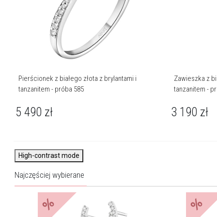
Pierścionek z białego złota z brylantami i
Zawieszka z bia
tanzanitem - próba 585
tanzanitem - p
5 490
zł
3 190
zł
High-contrast mode
Najczęściej wybierane
%
%