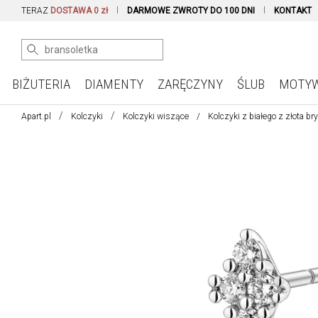
TERAZ
DOSTAWA 0 zł
DARMOWE ZWROTY DO 100 DNI
KONTAKT
BIŻUTERIA
DIAMENTY
ZARĘCZYNY
ŚLUB
MOTY
Apart.pl
Kolczyki
Kolczyki wiszące
Kolczyki z białego z złota br