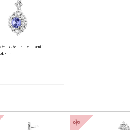
łego złota z brylantami i
róba 585
%