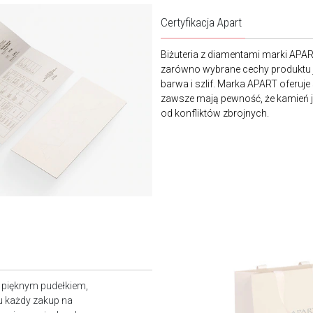
Certyfikacja Apart
Biżuteria z diamentami marki APA
zarówno wybrane cechy produktu j
barwa i szlif. Marka APART oferuje
zawsze mają pewność, że kamień je
od konfliktów zbrojnych.
z pięknym pudełkiem,
u każdy zakup na