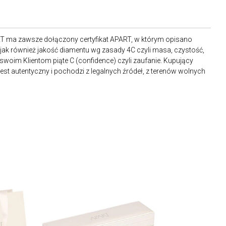
RT ma zawsze dołączony certyfikat APART, w którym opisano
ak również jakość diamentu wg zasady 4C czyli masa, czystość,
 swoim Klientom piąte C (confidence) czyli zaufanie. Kupujący
st autentyczny i pochodzi z legalnych źródeł, z terenów wolnych