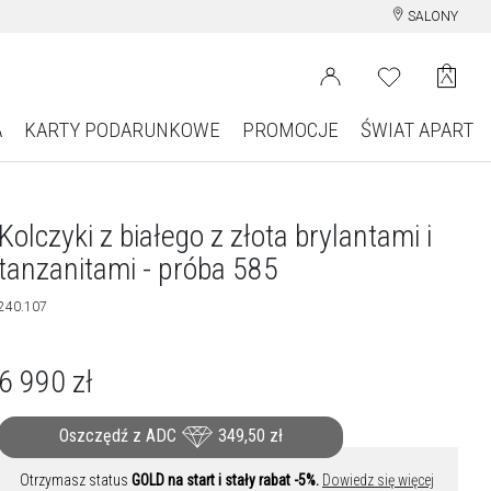
SALONY
A
KARTY PODARUNKOWE
PROMOCJE
ŚWIAT APART
Kolczyki z białego z złota brylantami i
tanzanitami - próba 585
240.107
6 990
zł
Oszczędź z ADC
349,50
zł
Otrzymasz status
GOLD na start i stały rabat -5%.
Dowiedz się więcej