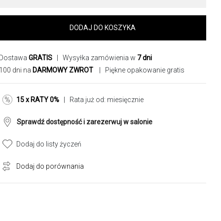
DODAJ DO KOSZYKA
Dostawa
GRATIS
| Wysyłka zamówienia w
7 dni
100 dni na
DARMOWY ZWROT
| Piękne opakowanie gratis
15 x RATY 0%
| Rata już od:
miesięcznie
Sprawdź dostępność i zarezerwuj w salonie
Dodaj do listy życzeń
Dodaj do porównania