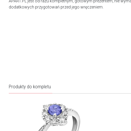
APART.PL jest od razu kompletnym, gotowym prezentem, nie wy
dodatkowych przygotowań przed jego wręczeniem.
Produkty do kompletu