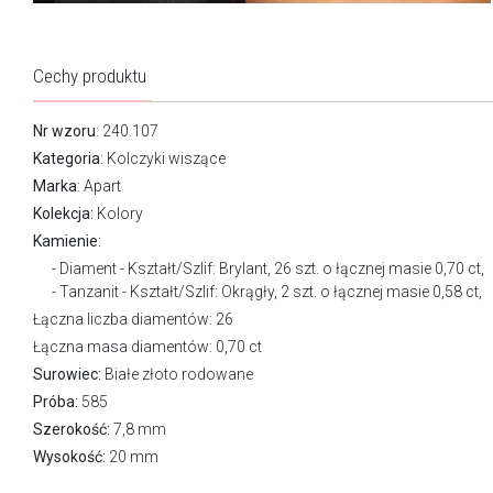
Cechy produktu
Nr wzoru
: 240.107
Kategoria
:
Kolczyki wiszące
Marka
:
Apart
Kolekcja:
Kolory
Kamienie:
Diament - Kształt/Szlif: Brylant, 26 szt. o łącznej masie 0,70 ct,
Tanzanit - Kształt/Szlif: Okrągły, 2 szt. o łącznej masie 0,58 ct,
Łączna liczba diamentów: 26
Łączna masa diamentów: 0,70 ct
Surowiec:
Białe złoto rodowane
Próba:
585
Szerokość:
7,8 mm
Wysokość:
20 mm