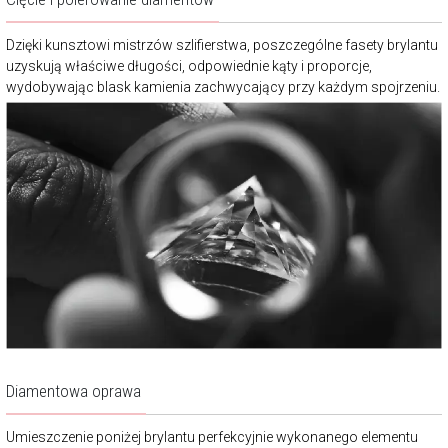
Dzięki kunsztowi mistrzów szlifierstwa, poszczególne fasety brylantu
uzyskują właściwe długości, odpowiednie kąty i proporcje,
wydobywając blask kamienia zachwycający przy każdym spojrzeniu.
Diamentowa oprawa
Umieszczenie poniżej brylantu perfekcyjnie wykonanego elementu