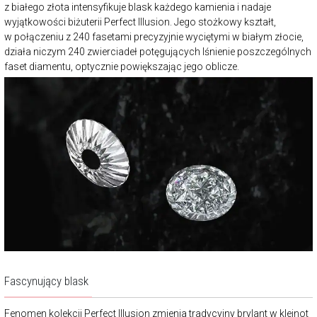
z białego złota intensyfikuje blask każdego kamienia i nadaje
wyjątkowości biżuterii Perfect Illusion. Jego stożkowy kształt,
w połączeniu z 240 fasetami precyzyjnie wyciętymi w białym złocie,
działa niczym 240 zwierciadeł potęgujących lśnienie poszczególnych
faset diamentu, optycznie powiększając jego oblicze.
Fascynujący blask
Fenomen kolekcji Perfect Illusion zmienia tradycyjny brylant w klejnot