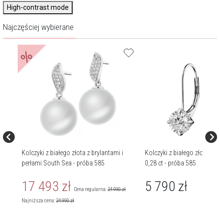
High-contrast mode
Najczęściej wybierane
%
i
Kolczyki z białego złota z brylantami i
Kolczyki z białego złota z b
perłami South Sea - próba 585
0,28 ct - próba 585
17 493
zł
5 790
zł
Cena regularna:
24 990
zł
Najniższa cena:
24 990
zł