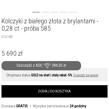
Kolczyki z białego złota z brylantami -
0,28 ct - próba 585
213.100
5 690
zł
Oszczędź z ADC
284,50
zł
Otrzymasz status
GOLD na start i stały rabat -5%.
Dowiedz się więcej
DODAJ DO KOSZYKA
Dostawa
GRATIS
| Wysyłka zamówienia w
24 godziny