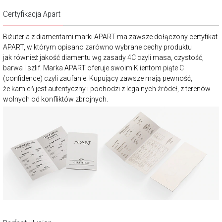
Certyfikacja Apart
Biżuteria z diamentami marki APART ma zawsze dołączony certyfikat
APART, w którym opisano zarówno wybrane cechy produktu
jak również jakość diamentu wg zasady 4C czyli masa, czystość,
barwa i szlif. Marka APART oferuje swoim Klientom piąte C
(confidence) czyli zaufanie. Kupujący zawsze mają pewność,
że kamień jest autentyczny i pochodzi z legalnych źródeł, z terenów
wolnych od konfliktów zbrojnych.