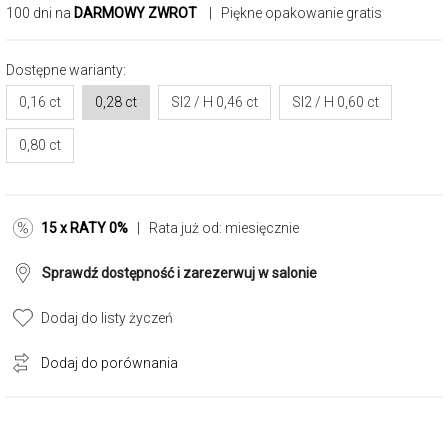
100 dni na
DARMOWY ZWROT
| Piękne opakowanie gratis
Dostępne warianty:
0,16 ct
0,28 ct
SI2 / H 0,46 ct
SI2 / H 0,60 ct
0,80 ct
15 x RATY 0%
| Rata już od:
miesięcznie
Sprawdź dostępność i zarezerwuj w salonie
Dodaj do listy życzeń
Dodaj do porównania