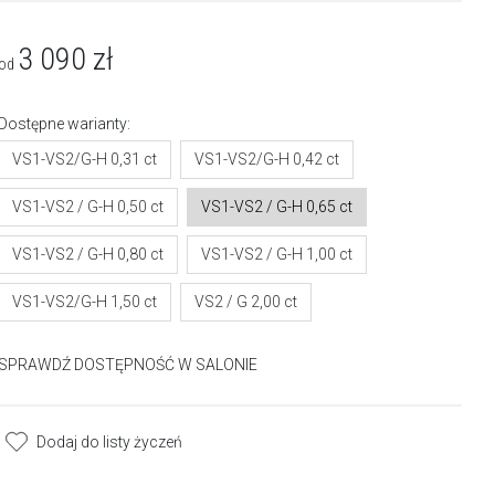
3 090
zł
od
Dostępne warianty:
VS1-VS2/G-H 0,31 ct
VS1-VS2/G-H 0,42 ct
VS1-VS2 / G-H 0,50 ct
VS1-VS2 / G-H 0,65 ct
VS1-VS2 / G-H 0,80 ct
VS1-VS2 / G-H 1,00 ct
VS1-VS2/G-H 1,50 ct
VS2 / G 2,00 ct
SPRAWDŹ DOSTĘPNOŚĆ W SALONIE
Dodaj do listy życzeń