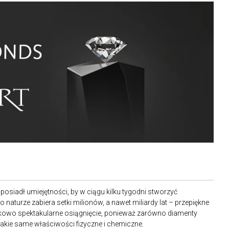
posiadł umiejętności, by w ciągu kilku tygodni stworzyć
 naturze zabiera setki milionów, a nawet miliardy lat – przepiękne
ątkowo spektakularne osiągnięcie, ponieważ zarówno diamenty
ą takie same właściwości fizyczne i chemiczne.