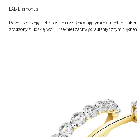
LAB Diamonds
Poznaj kolekcję złotej biżuterii i z olśniewającymi diamentami labo
zrodzony z ludzkiej woli, urzeknie i zachwyci autentycznym piękne