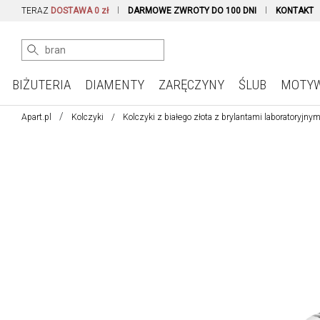
TERAZ
DOSTAWA 0 zł
DARMOWE ZWROTY DO 100 DNI
KONTAKT
BIŻUTERIA
DIAMENTY
ZARĘCZYNY
ŚLUB
MOTY
Apart.pl
Kolczyki
Kolczyki z białego złota z brylantami laboratoryjnym