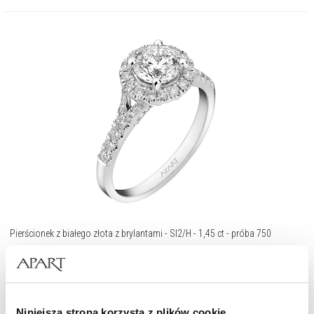
Pierścionek z białego złota z brylantami - SI2/H - 1,45 ct - próba 750
54 990
zł
Niniejsza strona korzysta z plików cookie