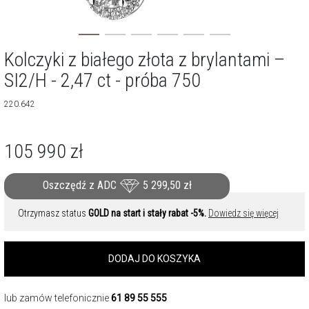
Kolczyki z białego złota z brylantami –
SI2/H - 2,47 ct - próba 750
220.642
105 990
zł
Oszczędź z ADC
5 299,50
zł
Otrzymasz status
GOLD na start i stały rabat -5%.
Dowiedz się więcej
DODAJ DO KOSZYKA
lub zamów telefonicznie
61 89 55 555