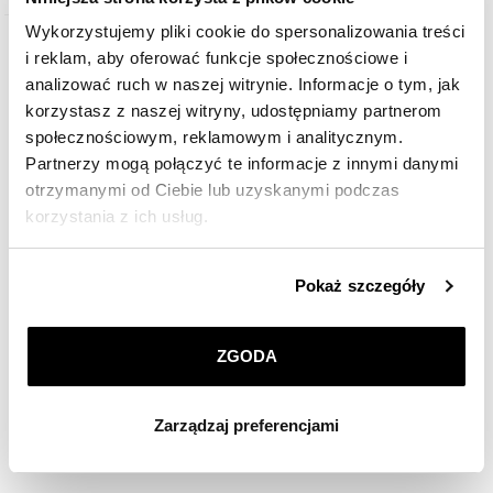
Wykorzystujemy pliki cookie do spersonalizowania treści
i reklam, aby oferować funkcje społecznościowe i
analizować ruch w naszej witrynie. Informacje o tym, jak
korzystasz z naszej witryny, udostępniamy partnerom
społecznościowym, reklamowym i analitycznym.
Partnerzy mogą połączyć te informacje z innymi danymi
otrzymanymi od Ciebie lub uzyskanymi podczas
korzystania z ich usług.
Szczegółowe informacje o zasadach wykorzystania
Pokaż szczegóły
przez nas plików cookie znajdziesz w
Polityce
prywatności
.
ZGODA
Pierścionek z białego złota z brylantami - SI1/H - 1,10 ct - próba 750
Klikając
ZGODA
wyrażasz zgodę na zainstalowanie
wszystkich rodzajów plików cookie, z których
Zarządzaj preferencjami
korzystamy. Możesz również wybrać jaki rodzaj plików
31 990
zł
cookie zainstalujemy na Twoim urządzeniu, klikając
Zarządzaj preferencjami
. W każdej chwili możesz