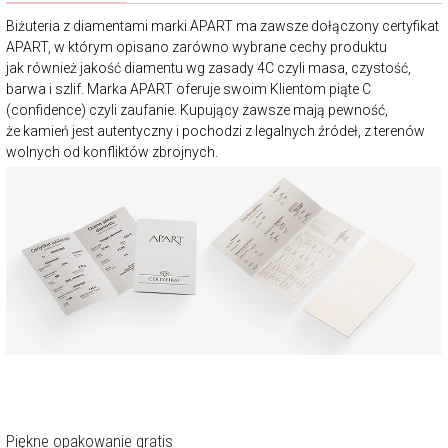
Biżuteria z diamentami marki APART ma zawsze dołączony certyfikat
APART, w którym opisano zarówno wybrane cechy produktu
jak również jakość diamentu wg zasady 4C czyli masa, czystość,
barwa i szlif. Marka APART oferuje swoim Klientom piąte C
(confidence) czyli zaufanie. Kupujący zawsze mają pewność,
że kamień jest autentyczny i pochodzi z legalnych źródeł, z terenów
wolnych od konfliktów zbrojnych.
Piękne opakowanie gratis