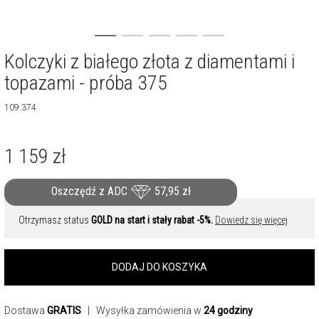
Kolczyki z białego złota z diamentami i
topazami - próba 375
109.374
1 159
zł
Oszczędź z ADC
57,95
zł
Otrzymasz status
GOLD na start i stały rabat -5%.
Dowiedz się więcej
DODAJ DO KOSZYKA
Dostawa
GRATIS
| Wysyłka zamówienia w
24 godziny