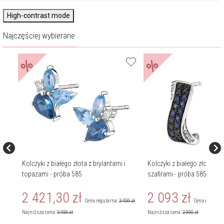
High-contrast mode
Najczęściej wybierane
%
%
 i
Kolczyki z białego złota z brylantami i
Kolczyki z białego złota z 
topazami - próba 585
szafirami - próba 585
2 421,30
zł
2 093
zł
Cena regularna:
3 459
zł
Cena regularn
Najniższa cena:
3 459
zł
Najniższa cena:
2 990
zł