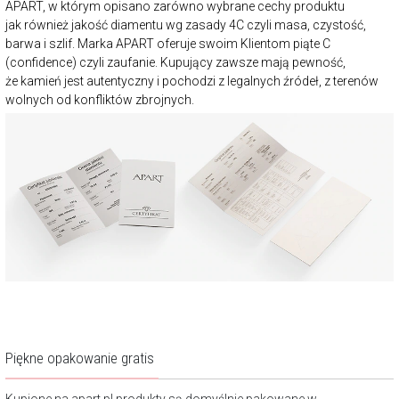
APART, w którym opisano zarówno wybrane cechy produktu
jak również jakość diamentu wg zasady 4C czyli masa, czystość,
barwa i szlif. Marka APART oferuje swoim Klientom piąte C
(confidence) czyli zaufanie. Kupujący zawsze mają pewność,
że kamień jest autentyczny i pochodzi z legalnych źródeł, z terenów
wolnych od konfliktów zbrojnych.
Piękne opakowanie gratis
Kupione na apart.pl produkty są domyślnie pakowane w