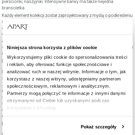
pierścionki, naszyjniki. Intensywne barwy ma także niejedna
bransoletka.
Każdy element kolekcji został zaprojektowany z myślą o podkreśleniu
unikatowego charakteru kolorowych kamieni, oferując szeroki wybór
dla osób ceniących zarówno subtelną elegancję, jak i odważne,
wyraziste akcenty. Dzięki zróżnicowaniu stylów, kolekcja Kolory od
Apart umożliwia indywidualne dopasowanie biżuterii do osobistego
gustu i stylu życia, stanowiąc doskonałe uzupełnienie każdej stylizacji
Niniejsza strona korzysta z plików cookie
i sposób, by wyrazić swoją osobowość.
Wykorzystujemy pliki cookie do spersonalizowania treści
Dla kogo kolorowa biżuteria?
i reklam, aby oferować funkcje społecznościowe i
analizować ruch w naszej witrynie. Informacje o tym, jak
Kolorowa biżuteria nie zna ograniczeń wiekowych czy stylistycznych,
stając się atrakcyjnym wyborem dla szerokiego spektrum osób.
korzystasz z naszej witryny, udostępniamy partnerom
Zróżnicowane wzornictwo pozwala na dopasowanie do
społecznościowym, reklamowym i analitycznym.
różnorodnych gustów i potrzeb, od subtelnych, codziennych
Partnerzy mogą połączyć te informacje z innymi danymi
stylizacji po wyjątkowe okazje. Uniwersalność kolorowej biżuterii
otrzymanymi od Ciebie lub uzyskanymi podczas
sprawia, że jest ona doskonałym wyborem dla każdego, kto pragnie
korzystania z ich usług.
dodać swojemu wyglądowi odrobinę barwy i blasku. Podkreśla
unikalny styl, dodaje wyrazistości outfitom, nie tylko w wakacje!
Szczegółowe informacje o zasadach wykorzystania
Kolorowe kamienie - na jaką okazję?
Pokaż szczegóły
przez nas plików cookie znajdziesz w
Polityce
Kolorowa biżuteria jest doskonałym wyborem na różnorodne okazje.