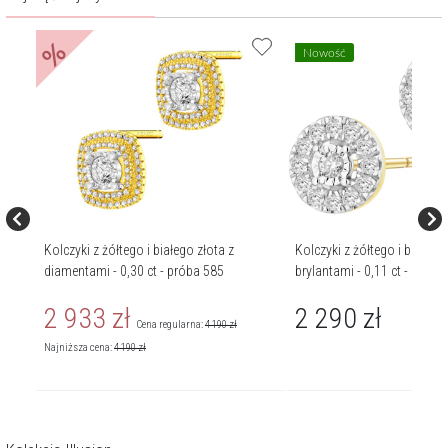
%
Nowość
Kolczyki z żółtego i białego złota z
Kolczyki z żółtego i białego 
 585
diamentami - 0,30 ct - próba 585
brylantami - 0,11 ct - próba
2 933
zł
2 290
zł
Cena regularna:
4 190
zł
Najniższa cena:
4 190
zł