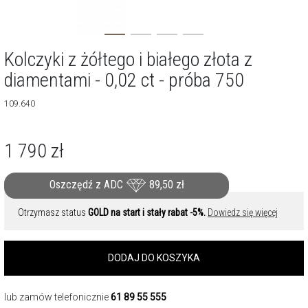
Kolczyki z żółtego i białego złota z
diamentami - 0,02 ct - próba 750
109.640
1 790
zł
Oszczędź z ADC
89,50
zł
Otrzymasz status
GOLD na start i stały rabat -5%.
Dowiedz się więcej
DODAJ DO KOSZYKA
lub zamów telefonicznie
61 89 55 555