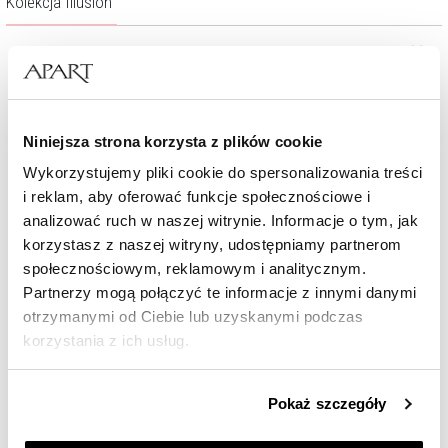
Kolekcja Illusion
Niniejsza strona korzysta z plików cookie
Wykorzystujemy pliki cookie do spersonalizowania treści
i reklam, aby oferować funkcje społecznościowe i
analizować ruch w naszej witrynie. Informacje o tym, jak
korzystasz z naszej witryny, udostępniamy partnerom
społecznościowym, reklamowym i analitycznym.
Pierścionek z żółtego i białego złota z brylantem - 0,02 ct - próba 585
Partnerzy mogą połączyć te informacje z innymi danymi
otrzymanymi od Ciebie lub uzyskanymi podczas
3 190
zł
korzystania z ich usług.
Szczegółowe informacje o zasadach wykorzystania
Pokaż szczegóły
przez nas plików cookie znajdziesz w
Polityce
prywatności
.