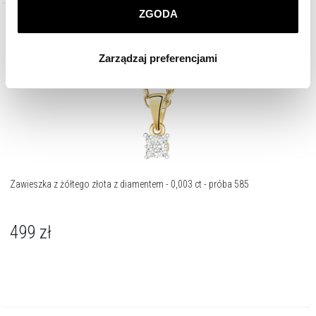
ZGODA
Klikając
ZGODA
wyrażasz zgodę na zainstalowanie
wszystkich rodzajów plików cookie, z których
Zarządzaj preferencjami
korzystamy. Możesz również wybrać jaki rodzaj plików
cookie zainstalujemy na Twoim urządzeniu, klikając
Zarządzaj preferencjami
. W każdej chwili możesz
dokonać zmiany wybranych przez Ciebie plików cookie.
Zawieszka z żółtego złota z diamentem - 0,003 ct - próba 585
499
zł