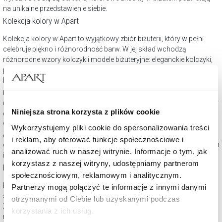
na unikalne przedstawienie siebie.
Kolekcja kolory w Apart
Kolekcja kolory w Apart to wyjątkowy zbiór biżuterii, który w pełni
celebruje piękno i różnorodność barw. W jej skład wchodzą
różnorodne wzory kolczykii modele biżuteryjne: eleganckie kolczyki,
pierścionki, naszyjniki. Intensywne barwy ma także niejedna
bransoletka.
Każdy element kolekcji został zaprojektowany z myślą o podkreśleniu
unikatowego charakteru kolorowych kamieni, oferując szeroki wybór
Niniejsza strona korzysta z plików cookie
dla osób ceniących zarówno subtelną elegancję, jak i odważne,
wyraziste akcenty. Dzięki zróżnicowaniu stylów, kolekcja Kolory od
Wykorzystujemy pliki cookie do spersonalizowania treści
Apart umożliwia indywidualne dopasowanie biżuterii do osobistego
i reklam, aby oferować funkcje społecznościowe i
gustu i stylu życia, stanowiąc doskonałe uzupełnienie każdej stylizacji
analizować ruch w naszej witrynie. Informacje o tym, jak
i sposób, by wyrazić swoją osobowość.
korzystasz z naszej witryny, udostępniamy partnerom
Dla kogo kolorowa biżuteria?
społecznościowym, reklamowym i analitycznym.
Kolorowa biżuteria nie zna ograniczeń wiekowych czy stylistycznych,
Partnerzy mogą połączyć te informacje z innymi danymi
stając się atrakcyjnym wyborem dla szerokiego spektrum osób.
otrzymanymi od Ciebie lub uzyskanymi podczas
Zróżnicowane wzornictwo pozwala na dopasowanie do
korzystania z ich usług.
różnorodnych gustów i potrzeb, od subtelnych, codziennych