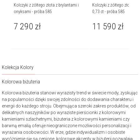
i
Kolczyki z żółtego złota z brylantami i
Kolczyki z żółtego złota z 
onyksami - próba 585
0,73 ct - próba 585
7 290
zł
11 590
zł
Kolekcja Kolory
Kolorowa biżuteria
Kolorowa biżuteria stanowi wyrazisty trend w świecie mody, zyskując
na popularności dzięki swojej zdolności do dodawania charakteru i
energii do każdego stroju. Obejmująca szeroki zakres produktów, od
delikatnych naszyjników po wyraziste pierścionki z kolorowymi
kamieniami szlachetnymi, biżuteria z kolorowymi kamieniami czy
barwną emalią oferuje nieograniczone możliwości personalizacji i
wyrażania osobowości. W erze, gdzie indywidualizm i osobiste
wyróżnienie się są cenione, kolorowe akcenty w biżuterii pozwalają