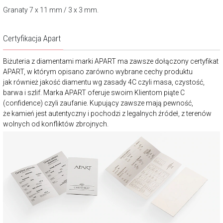
Granaty 7 x 11 mm / 3 x 3 mm.
Certyfikacja Apart
Biżuteria z diamentami marki APART ma zawsze dołączony certyfikat
APART, w którym opisano zarówno wybrane cechy produktu
jak również jakość diamentu wg zasady 4C czyli masa, czystość,
barwa i szlif. Marka APART oferuje swoim Klientom piąte C
(confidence) czyli zaufanie. Kupujący zawsze mają pewność,
że kamień jest autentyczny i pochodzi z legalnych źródeł, z terenów
wolnych od konfliktów zbrojnych.