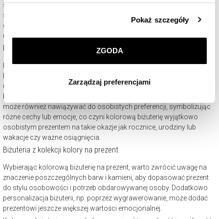
stylizacji po wyjątkowe okazje. Uniwersalność kolorowej biżuterii
Szczegółowe informacje o zasadach wykorzystania
sprawia, że jest ona doskonałym wyborem dla każdego, kto pragnie
Pokaż szczegóły
przez nas plików cookie znajdziesz w
Polityce
dodać swojemu wyglądowi odrobinę barwy i blasku. Podkreśla
prywatności
.
unikalny styl, dodaje wyrazistości outfitom, nie tylko w wakacje!
Kolorowe kamienie - na jaką okazję?
ZGODA
Klikając
ZGODA
wyrażasz zgodę na zainstalowanie
Kolorowa biżuteria jest doskonałym wyborem na różnorodne okazje.
wszystkich rodzajów plików cookie, z których
Kamienie takie jak szafiry, rubiny czy szmaragdy mogą dodać
Zarządzaj preferencjami
korzystamy. Możesz również wybrać jaki rodzaj plików
uroczystości strojom ślubnym, podczas gdy bardziej stonowane
cookie zainstalujemy na Twoim urządzeniu, klikając
barwy będą idealne na co dzień lub do pracy. Wybór koloru kamienia
Zarządzaj preferencjami
. W każdej chwili możesz
może również nawiązywać do osobistych preferencji, symbolizując
różne cechy lub emocje, co czyni kolorową biżuterię wyjątkowo
dokonać zmiany wybranych przez Ciebie plików cookie.
osobistym prezentem na takie okazje jak rocznice, urodziny lub
wakacje czy ważne osiągnięcia.
Biżuteria z kolekcji kolory na prezent
Wybierając kolorową biżuterię na prezent, warto zwrócić uwagę na
znaczenie poszczególnych barw i kamieni, aby dopasować prezent
do stylu osobowości i potrzeb obdarowywanej osoby. Dodatkowo
personalizacja biżuterii, np. poprzez wygrawerowanie, może dodać
prezentowi jeszcze większej wartości emocjonalnej.