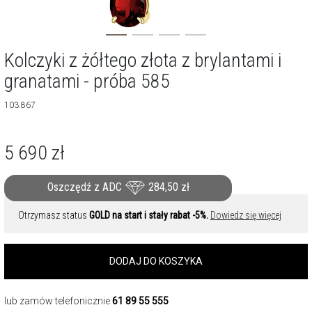
Kolczyki z żółtego złota z brylantami i
granatami - próba 585
103.867
5 690
zł
Oszczędź z ADC
284,50
zł
Otrzymasz status
GOLD na start i stały rabat -5%.
Dowiedz się więcej
DODAJ DO KOSZYKA
lub zamów telefonicznie
61 89 55 555