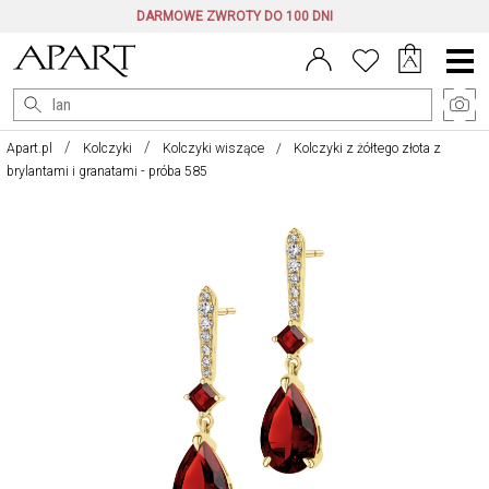
DARMOWE ZWROTY DO 100 DNI
Menu
główne
Apart.pl
Kolczyki
Kolczyki wiszące
Kolczyki z żółtego złota z
brylantami i granatami - próba 585