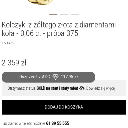
Kolczyki z żółtego złota z diamentami -
koła - 0,06 ct - próba 375
160.459
2 359
zł
Oszczędź z ADC
117,95
zł
Otrzymasz status
GOLD na start i stały rabat -5%.
Dowiedz się więcej
DODAJ DO KOSZYKA
lub zamów telefonicznie
61 89 55 555