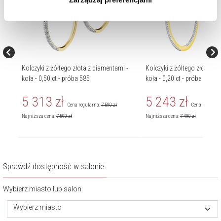
korzystamy. Możesz również wybrać jaki rodzaj plików
cookie zainstalujemy na Twoim urządzeniu, klikając
Zarządzaj preferencjami
. W każdej chwili możesz
dokonać zmiany wybranych przez Ciebie plików cookie.
 -
Kolczyki z żółtego złota z diamentami -
Kolczyki z żółtego złota z 
koła - 0,50 ct - próba 585
koła - 0,20 ct - próba 585
5 313
zł
5 243
zł
Cena regularna:
7 590
zł
Cena regularn
Najniższa cena:
7 590
zł
Najniższa cena:
7 490
zł
Sprawdź dostępność w salonie
Wybierz miasto lub salon
Wybierz miasto