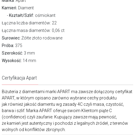
Marka
:
Apart
Kamień:
Diament
Kształt/Szlif:
ośmiokant
Łączna liczba diamentów: 22
Łączna masa diamentów: 0,06 ct
Surowiec:
Żółte złoto rodowane
Próba:
375
Szerokość:
3 mm
Wysokość:
14 mm
Certyfikacja Apart
Biżuteria z diamentami marki APART ma zawsze dołączony certyfikat
APART, w którym opisano zarówno wybrane cechy produktu
jak również jakość diamentu wg zasady 4C czyli masa, czystość,
barwa i szlif. Marka APART oferuje swoim Klientom piąte C
(confidence) czyli zaufanie. Kupujący zawsze mają pewność,
że kamień jest autentyczny i pochodzi z legalnych źródeł, z terenów
wolnych od konfliktów zbrojnych.