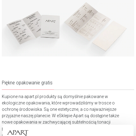
Piękne opakowanie gratis
Kupione na apart.pl produkty są domyślnie pakowane w
ekologiczne opakowania, które wprowadziliśmy w trosce o
ochronę środowiska. Są one estetyczne, a co najważniejsze
przyjazne naszej planecie. W eSklepie Apart są dostępne także
nowe opakowania w zachwycającej subtelnością tonacji
pudrowego różu. Darmowy zestaw to wybrane piękne pudełko
oraz dołączona torebka upominkowa.