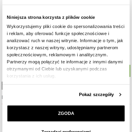
Niniejsza strona korzysta z plików cookie
Wykorzystujemy pliki cookie do spersonalizowania treści
i reklam, aby oferować funkcje społecznościowe i
analizować ruch w naszej witrynie. Informacje o tym, jak
korzystasz z naszej witryny, udostępniamy partnerom
społecznościowym, reklamowym i analitycznym.
Partnerzy mogą połączyć te informacje z innymi danymi
otrzymanymi od Ciebie lub uzyskanymi podczas
korzystania z ich usług.
High-contrast mode
Szczegółowe informacje o zasadach wykorzystania
Pokaż szczegóły
Najczęściej wybierane
przez nas plików cookie znajdziesz w
Polityce
prywatności
.
%
%
ZGODA
Klikając
ZGODA
wyrażasz zgodę na zainstalowanie
wszystkich rodzajów plików cookie, z których
Zarządzaj preferencjami