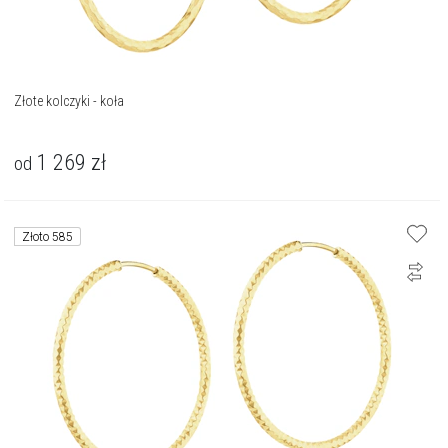
Złote kolczyki - koła
1 269
zł
od
Złoto 585