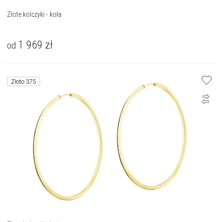
Złote kolczyki - koła
1 969
zł
od
Złoto 375