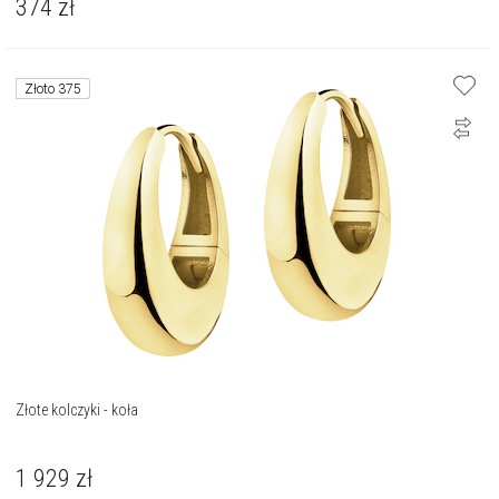
374
zł
Złoto 375
Złote kolczyki - koła
1 929
zł