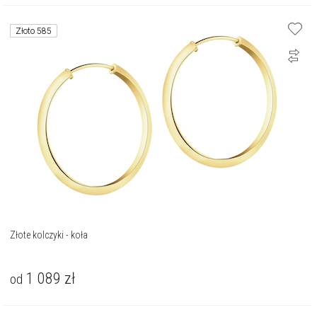
Złoto 585
Złote kolczyki - koła
1 089
zł
od