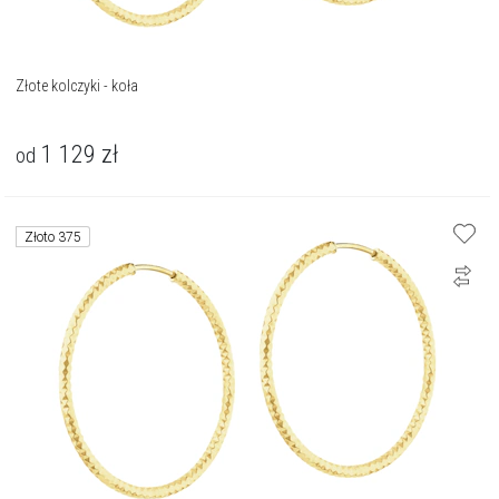
Złote kolczyki - koła
1 129
zł
od
Złoto 375