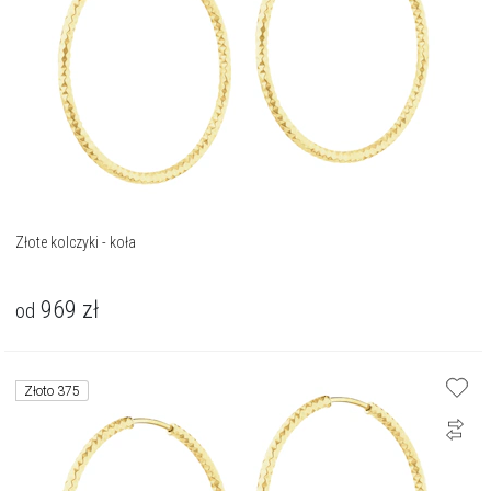
Złote kolczyki - koła
969
zł
od
Złoto 375