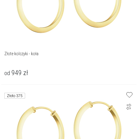
Złote kolczyki - koła
949
zł
od
Złoto 375