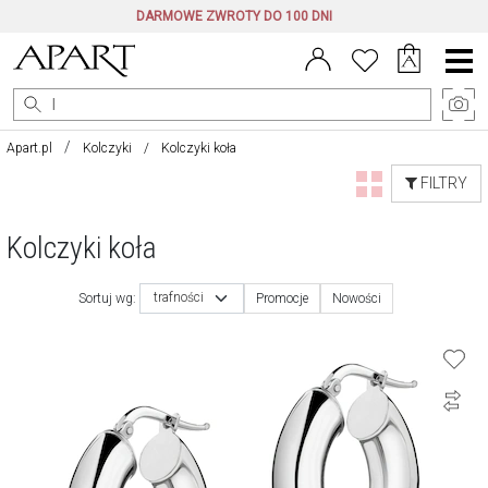
DARMOWE ZWROTY DO 100 DNI
Menu
główne
Apart.pl
Kolczyki
Kolczyki koła
FILTRY
Kolczyki koła
trafności
Sortuj wg:
Promocje
Nowości