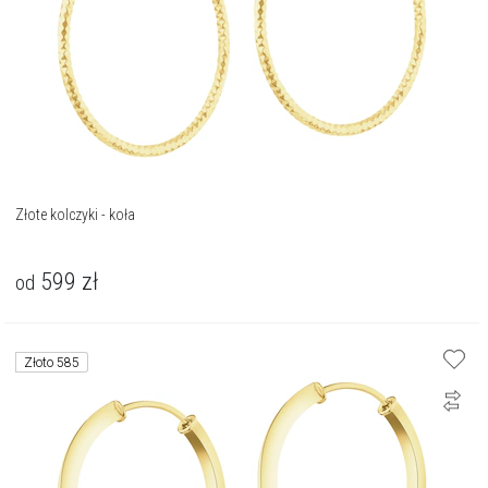
Złote kolczyki - koła
599
zł
od
Złoto 585