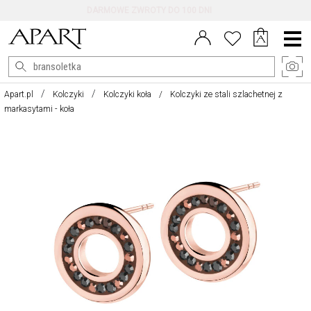
DARMOWE ZWROTY DO 100 DNI
Menu
główne
Apart.pl
Kolczyki
Kolczyki koła
Kolczyki ze stali szlachetnej z
markasytami - koła