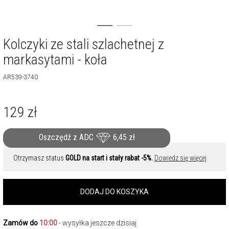
Kolczyki ze stali szlachetnej z
markasytami - koła
AR539-3740
129
zł
Oszczędź z ADC
6,45
zł
Otrzymasz status
GOLD na start i stały rabat -5%.
Dowiedz się więcej
DODAJ DO KOSZYKA
Zamów do
10:00
- wysyłka jeszcze dzisiaj