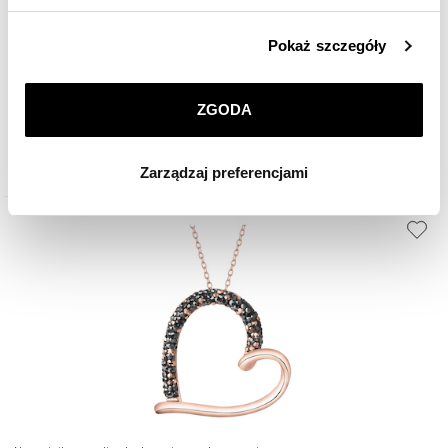
Kolczyki z mosiądzu pozłacane z cyrkoniami
Szczegółowe informacje o zasadach wykorzystania
Pokaż szczegóły
przez nas plików cookie znajdziesz w
Polityce
prywatności
.
159
zł
ZGODA
Klikając
ZGODA
wyrażasz zgodę na zainstalowanie
wszystkich rodzajów plików cookie, z których
Zarządzaj preferencjami
korzystamy. Możesz również wybrać jaki rodzaj plików
cookie zainstalujemy na Twoim urządzeniu, klikając
Zarządzaj preferencjami
. W każdej chwili możesz
dokonać zmiany wybranych przez Ciebie plików cookie.