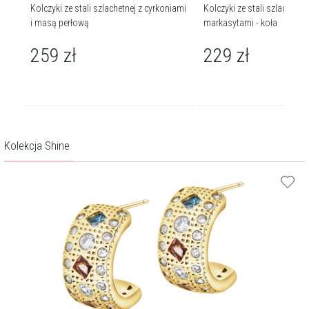
iami
Kolczyki ze stali szlachetnej z cyrkoniami
Kolczyki ze stali szlachetnej
i masą perłową
markasytami - koła
259
zł
229
zł
Kolekcja Shine