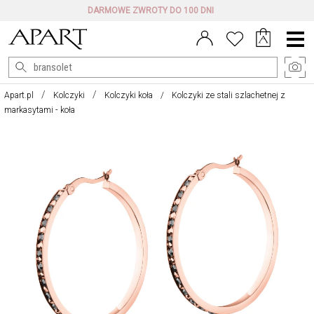
DARMOWE ZWROTY DO 100 DNI
Menu
główne
Apart.pl
Kolczyki
Kolczyki koła
Kolczyki ze stali szlachetnej z
markasytami - koła