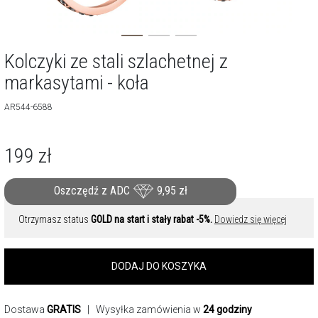
Kolczyki ze stali szlachetnej z
markasytami - koła
AR544-6588
199
zł
Oszczędź z ADC
9,95
zł
Otrzymasz status
GOLD na start i stały rabat -5%.
Dowiedz się więcej
DODAJ DO KOSZYKA
Dostawa
GRATIS
| Wysyłka zamówienia w
24 godziny