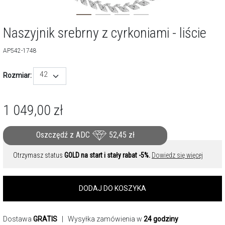
Naszyjnik srebrny z cyrkoniami - liście
AP542-1748
42
Rozmiar:
1 049,00
zł
Oszczędź z ADC
52,45
zł
Otrzymasz status
GOLD na start i stały rabat -5%.
Dowiedz się więcej
DODAJ DO KOSZYKA
Dostawa
GRATIS
| Wysyłka zamówienia w
24 godziny