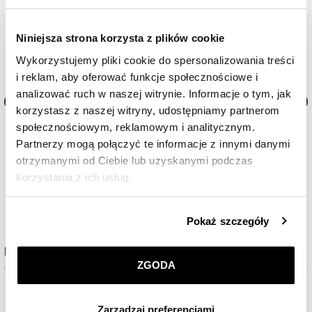
Niniejsza strona korzysta z plików cookie
Wykorzystujemy pliki cookie do spersonalizowania treści
i reklam, aby oferować funkcje społecznościowe i
analizować ruch w naszej witrynie. Informacje o tym, jak
korzystasz z naszej witryny, udostępniamy partnerom
Naszyjnik srebrny z cyrkoniami
Naszyjnik srebrny z cyrkonia
społecznościowym, reklamowym i analitycznym.
Partnerzy mogą połączyć te informacje z innymi danymi
otrzymanymi od Ciebie lub uzyskanymi podczas
2 299
zł
1 069
zł
korzystania z ich usług.
Szczegółowe informacje o zasadach wykorzystania
Pokaż szczegóły
przez nas plików cookie znajdziesz w
Polityce
prywatności
.
Modne inspiracje
ZGODA
Klikając
ZGODA
wyrażasz zgodę na zainstalowanie
wszystkich rodzajów plików cookie, z których
Zarządzaj preferencjami
korzystamy. Możesz również wybrać jaki rodzaj plików