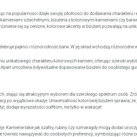
jąc na popularności dzięki swojej zdolności do dodawania charakteru i 
 kamieniami szlachetnymi, biżuteria z kolorowymi kamieniami czy barwn
żnienie się są cenione, kolorowe akcenty w biżuterii pozwalają na unika
 celebruje piękno i różnorodność barw. W jej skład wchodzą różnorodne wz
niu unikatowego charakteru kolorowych kamieni, oferując szeroki wybó
 Apart umożliwia indywidualne dopasowanie biżuterii do osobistego gustu
nych, stając się atrakcyjnym wyborem dla szerokiego spektrum osób.
acji po wyjątkowe okazje. Uniwersalność kolorowej biżuterii sprawia, 
l, dodaje wyrazistości outfitom, nie tylko w wakacje!
e. Kamienie takie jak szafiry, rubiny czy szmaragdy mogą dodać uroc
że również nawiązywać do osobistych preferencji, symbolizując różne c