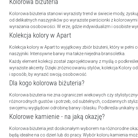
Kolorowa biżuteria
Kolorowa biżuteria stanowi wyrazisty trend w świecie mody, zysku
od delikatnych naszyjników po wyraziste pierścionki z kolorowymi
wyrażania osobowości. W erze, gdzie indywidualizm i osobiste wyró
Kolekcja kolory w Apart
Kolekcja kolory w Apart to wyjątkowy zbiór biżuterii, który w pełni
naszyjniki. Intensywne barwy ma także niejedna bransoletka.
Każdy element kolekcji został zaprojektowany z myślą o podkreśle
wyraziste akcenty. Dzięki zróżnicowaniu stylów, kolekcja Kolory od
i sposób, by wyrazić swoją osobowość.
Dla kogo kolorowa biżuteria?
Kolorowa biżuteria nie zna ograniczeń wiekowych czy stylistycz
różnorodnych gustów i potrzeb, od subtelnych, codziennych styliz
swojemu wyglądowi odrobinę barwy i blasku. Podkreśla unikalny sty
Kolorowe kamienie - na jaką okazję?
Kolorowa biżuteria jest doskonałym wyborem na różnorodne okazj
będą idealne na co dzień lub do pracy. Wybór koloru kamienia mo