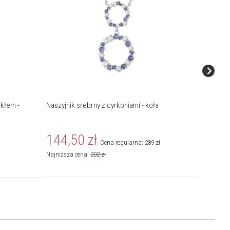
zkłem -
Naszyjnik srebrny z cyrkoniami - koła
Naszyjni
144,50
zł
269
Cena regularna:
289
zł
Najniższa cena:
202
zł