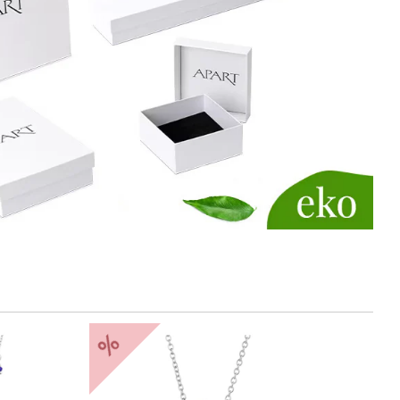
%
Nowość