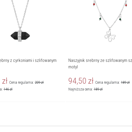
ebrny z cyrkoniami i szlifowanym
Naszyjnik srebrny ze szlifowanym s
motyl
0
zł
94,50
zł
Cena regularna:
209
zł
Cena regularna:
189
zł
na:
146
zł
Najniższa cena:
189
zł