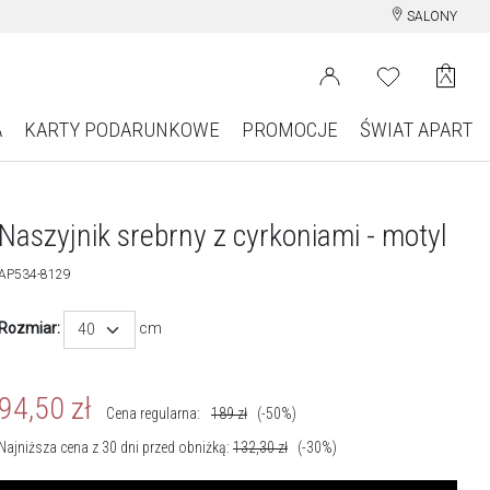
SALONY
A
KARTY PODARUNKOWE
PROMOCJE
ŚWIAT APART
Naszyjnik srebrny z cyrkoniami - motyl
AP534-8129
Rozmiar:
cm
40
94,50
zł
Cena regularna:
189
zł
(-50%)
Najniższa cena z 30 dni przed obniżką:
132,30
zł
(-30%)