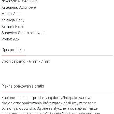
Nr wzoru
: AP543-2286
Kategoria
:
Sznur pereł
Marka
:
Apart
Kolekcja:
Perły
Kamień:
Perła
Surowiec:
Srebro rodowane
Próba:
925
Opis produktu
Średnica perły: ~ 6 mm - 7 mm
Piękne opakowanie gratis
Kupione na apart.pl produkty są domyślnie pakowane w
ekologiczne opakowania, które wprowadziliśmy w trosce o
ochronę środowiska. Są one estetyczne, a co najważniejsze
przyjazne naszej planecie. W eSklepie Apart są dostępne także