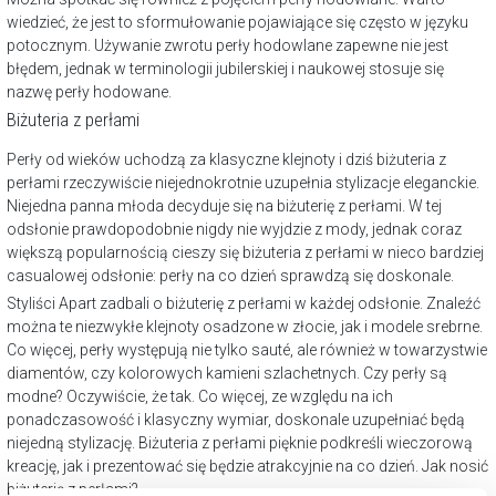
wiedzieć, że jest to sformułowanie pojawiające się często w języku
potocznym. Używanie zwrotu perły hodowlane zapewne nie jest
błędem, jednak w terminologii jubilerskiej i naukowej stosuje się
nazwę perły hodowane.
Biżuteria z perłami
Perły od wieków uchodzą za klasyczne klejnoty i dziś biżuteria z
perłami rzeczywiście niejednokrotnie uzupełnia stylizacje eleganckie.
Niejedna panna młoda decyduje się na biżuterię z perłami. W tej
odsłonie prawdopodobnie nigdy nie wyjdzie z mody, jednak coraz
większą popularnością cieszy się biżuteria z perłami w nieco bardziej
casualowej odsłonie: perły na co dzień sprawdzą się doskonale.
Styliści Apart zadbali o biżuterię z perłami w każdej odsłonie. Znaleźć
można te niezwykłe klejnoty osadzone w złocie, jak i modele srebrne.
Co więcej, perły występują nie tylko sauté, ale również w towarzystwie
diamentów
, czy kolorowych kamieni szlachetnych. Czy perły są
modne? Oczywiście, że tak. Co więcej, ze względu na ich
ponadczasowość i klasyczny wymiar, doskonale uzupełniać będą
niejedną stylizację. Biżuteria z perłami pięknie podkreśli wieczorową
kreację, jak i prezentować się będzie atrakcyjnie na co dzień.
Jak nosić
biżuterię z perłami?