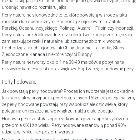
różna. Osiągają rozmiar od podobnego do główki od szpilki, a mogą
urosnąć nawet do rozmiaru jajka.
Perły naturalne słonowodne to te, które powstają w środowisku
morskim lub oceanicznym. Pochodzą z rejonów m.in. Zatoki
Perskiej, Oceanu Indyjskiego, Polinezji, Australii, Filipin czy Indonezji.
Perły naturalne słodkowodne to z kolei te tworzone przez mięczaki
zamieszkujące rzeki i naturalne lub sztuczne zbiorniki wodne.
Pochodzą z takich rejonów jak Chiny, Japonia, Tajlandia, Stany
Zjednoczone, Kanada i niektóre części Europy.
Perły naturalne tworzy około 1 na 30-40 małżów, a popyt na te
niezwykłe kamienie jest coraz większy. Stąd zaczęto hodować perły.
Perły hodowane
Jak powstają perły hodowane? Proces ich tworzenia jest dokładnie
taki sam, jak w przypadku pereł naturalnych. Różnica polega na tym,
że perły hodowane powstają przy współudziale człowieka, który
polega na umieszczeniu we wnętrzu małża ciała obcego.
Hodowla pereł została zapoczątkowana przez Japończyków na
przełomie XIX i XX wieku. Perły hodowane stanowią ponad 90%
udziału w rynku i ich poziom wzrasta.
Można spotkać się również z pojęciem perły hodowlane. Warto