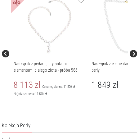
%
Naszyjnik z perłami, brylantami i
Naszyjnik z elementami z żó
elementami białego złota - próba 585
perły
8 113
zł
1 849
zł
Cena regularna:
11 590
zł
Najniższa cena:
11 590
zł
Kolekcja Perły