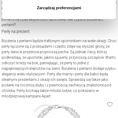
wszystkich rodzajów plików cookie, z których
należy zadbać o czyste dłonie. Te niezwykłe klejnoty są także wrażliwe
Zarządzaj preferencjami
korzystamy. Możesz również wybrać jaki rodzaj plików
na substancje chemiczne (perfumy, balsamy do ciała), temperaturę,
silne oświetlenie i suche powietrze. Warto także zdjąć biżuterię z
cookie zainstalujemy na Twoim urządzeniu, klikając
perłami na czas aktywności sportowej.
Jak czyścić biżuterię z
Zarządzaj preferencjami
. W każdej chwili możesz
perłami?
dokonać zmiany wybranych przez Ciebie plików cookie.
Perły na prezent
Biżuteria z perłami będzie trafionym upominkiem na wiele okazji. Choć
perły łączone są z przesądami i często zdaje się słyszeć głosy, że
perły dane w prezencie przynoszą pecha. Są jednak i tacy, którzy
podkreślają, że upominki, jakimi są perły, przynoszą szczęście. Warto
odłożyć te tezy na bok, pamiętając, że perły to jedne z
najpiękniejszych klejnotów na ziemi. Biżuteria z perłami dodaje szyku i
elegancji wielu stylizacjom. Perły dla mamy i perły dla babci będą
idealnymi prezentami z okazji ich święta. Sprawdzą się także jako
podarki na
rocznicę ślubu
i z pewnością zachwycą znalezione pod
choinką. Perły kochają także młodzi ludzie, co pokazano w
młodzieżowej kampanii Apart
.