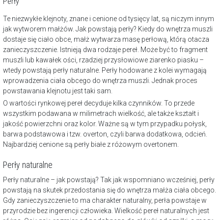
Perły
Te niezwykłe klejnoty, znane i cenione od tysięcy lat, są niczym innym
jak wytworem małżów. Jak powstają perły? Kiedy do wnętrza muszli
dostaje się ciało obce, małż wytwarza masę perłową, którą otacza
zanieczyszczenie. Istnieją dwa rodzaje pereł. Może być to fragment
muszli lub kawałek ości, rzadziej przysłowiowe ziarenko piasku –
wtedy powstają perły naturalne. Perły hodowane z kolei wymagają
wprowadzenia ciała obcego do wnętrza muszli. Jednak proces
powstawania klejnotu jest taki sam.
O wartości rynkowej pereł decyduje kilka czynników. To przede
wszystkim podawana w milimetrach wielkość, ale także kształt i
jakość powierzchni oraz kolor. Ważne są w tym przypadku połysk,
barwa podstawowa i tzw. overton, czyli barwa dodatkowa, odcień.
Najbardziej cenione są perły białe z różowym overtonem.
Perły naturalne
Perły naturalne – jak powstają? Tak jak wspomniano wcześniej, perły
powstają na skutek przedostania się do wnętrza małża ciała obcego.
Gdy zanieczyszczenie to ma charakter naturalny, perła powstaje w
przyrodzie bez ingerencji człowieka. Wielkość pereł naturalnych jest