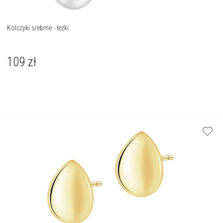
Kolczyki srebrne - łezki
109
zł