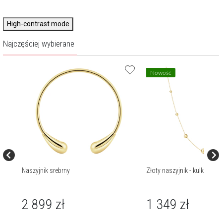
High-contrast mode
Najczęściej wybierane
Nowość
Naszyjnik srebrny
Złoty naszyjnik - kulki
2 899
zł
1 349
zł
189
zł