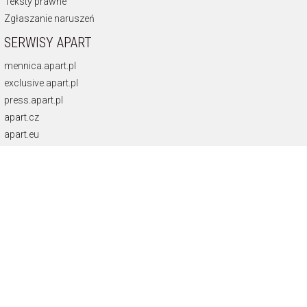
Teksty prawne
Zgłaszanie naruszeń
SERWISY APART
mennica.apart.pl
exclusive.apart.pl
press.apart.pl
apart.cz
apart.eu
NEWSLETTER
Otrzymuj najnowsze oferty.
Zamawiam usługę Newsletter i wyrażam zgodę
na świadczenie jej na podstawie
Regulaminu Usługi Newsletter
Zapisz się
KONTAKT