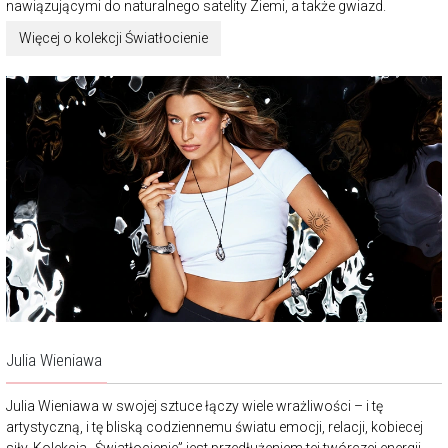
nawiązującymi do naturalnego satelity Ziemi, a także gwiazd.
Więcej o kolekcji Światłocienie
Julia Wieniawa
Julia Wieniawa w swojej sztuce łączy wiele wrażliwości – i tę
artystyczną, i tę bliską codziennemu światu emocji, relacji, kobiecej
siły. Kolekcja „Światłocienie” jest przedłużeniem tej twórczej energii,