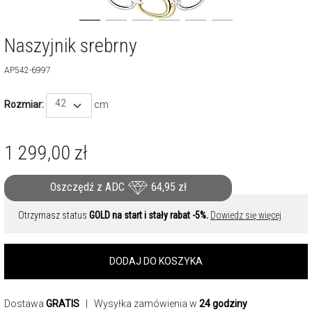
Naszyjnik srebrny
AP542-6997
42
Rozmiar:
cm
1 299,00
zł
Oszczędź z ADC
64,95
zł
Otrzymasz status
GOLD na start i stały rabat -5%.
Dowiedz się więcej
DODAJ DO KOSZYKA
Dostawa
GRATIS
| Wysyłka zamówienia w
24 godziny