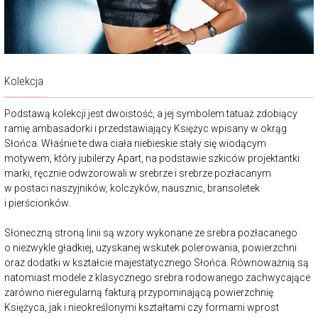
Kolekcja
Podstawą kolekcji jest dwoistość, a jej symbolem tatuaż zdobiący
ramię ambasadorki i przedstawiający Księżyc wpisany w okrąg
Słońca. Właśnie te dwa ciała niebieskie stały się wiodącym
motywem, który jubilerzy Apart, na podstawie szkiców projektantki
marki, ręcznie odwzorowali w srebrze i srebrze pozłacanym
w postaci naszyjników, kolczyków, nausznic, bransoletek
i pierścionków.
Słoneczną stroną linii są wzory wykonane ze srebra pozłacanego
o niezwykle gładkiej, uzyskanej wskutek polerowania, powierzchni
oraz dodatki w kształcie majestatycznego Słońca. Równoważnią są
natomiast modele z klasycznego srebra rodowanego zachwycające
zarówno nieregularną fakturą przypominającą powierzchnię
Księżyca, jak i nieokreślonymi kształtami czy formami wprost