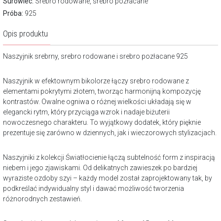
Surowiec:
Srebro rodowane, srebro pozłacane
Próba:
925
Opis produktu
Naszyjnik srebrny, srebro rodowane i srebro pozłacane 925
Naszyjnik w efektownym bikolorze łączy srebro rodowane z
elementami pokrytymi złotem, tworząc harmonijną kompozycję
kontrastów. Owalne ogniwa o różnej wielkości układają się w
elegancki rytm, który przyciąga wzrok i nadaje biżuterii
nowoczesnego charakteru. To wyjątkowy dodatek, który pięknie
prezentuje się zarówno w dziennych, jak i wieczorowych stylizacjach.
Naszyjniki z kolekcji Światłocienie łączą subtelność form z inspiracją
niebem i jego zjawiskami. Od delikatnych zawieszek po bardziej
wyraziste ozdoby szyi – każdy model został zaprojektowany tak, by
podkreślać indywidualny styl i dawać możliwość tworzenia
różnorodnych zestawień.