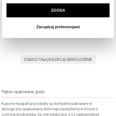
prywatności
.
Pierścionek srebrny - Słońce
ZGODA
Klikając
ZGODA
wyrażasz zgodę na zainstalowanie
wszystkich rodzajów plików cookie, z których
429
zł
Zarządzaj preferencjami
korzystamy. Możesz również wybrać jaki rodzaj plików
cookie zainstalujemy na Twoim urządzeniu, klikając
Zarządzaj preferencjami
. W każdej chwili możesz
dokonać zmiany wybranych przez Ciebie plików cookie.
ZOBACZ CAŁĄ KOLEKCJĘ ŚWIATŁOCIENIE
Piękne opakowanie gratis
Kupione na apart.pl produkty są domyślnie pakowane w
ekologiczne opakowania, które wprowadziliśmy w trosce o
ochronę środowiska. Są one estetyczne, a co najważniejsze