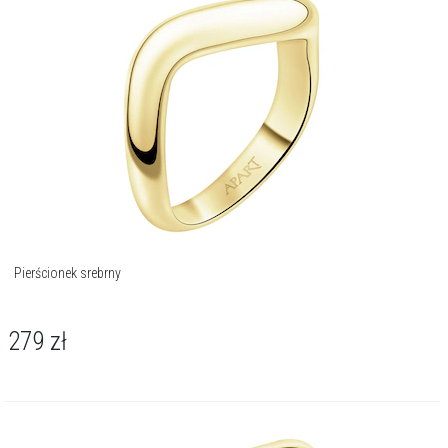
Pierścionek srebrny
279
zł