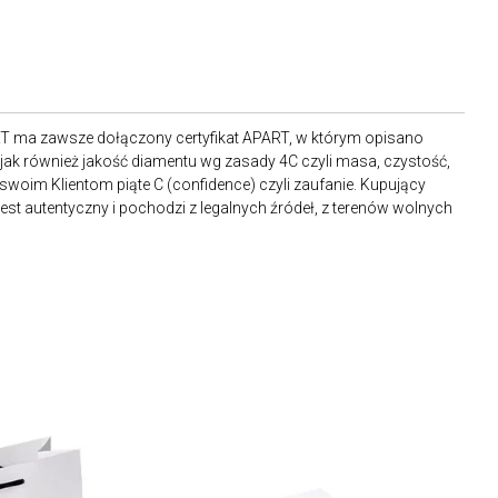
RT ma zawsze dołączony certyfikat APART, w którym opisano
ak również jakość diamentu wg zasady 4C czyli masa, czystość,
 swoim Klientom piąte C (confidence) czyli zaufanie. Kupujący
st autentyczny i pochodzi z legalnych źródeł, z terenów wolnych