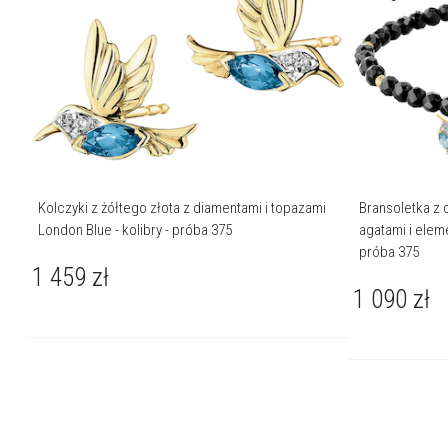
Kolczyki z żółtego złota z diamentami i topazami
Bransoletka z 
London Blue - kolibry - próba 375
agatami i eleme
próba 375
1 459
zł
1 090
zł