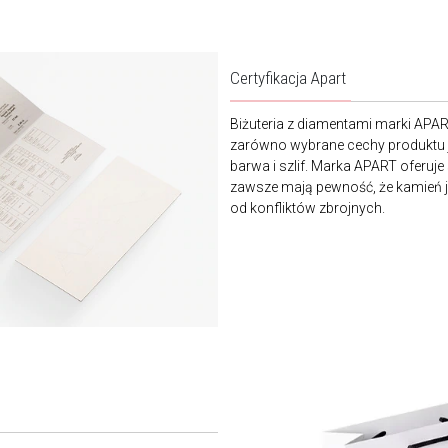
Certyfikacja Apart
Biżuteria z diamentami marki APA
zarówno wybrane cechy produktu j
barwa i szlif. Marka APART oferuje
zawsze mają pewność, że kamień je
od konfliktów zbrojnych.