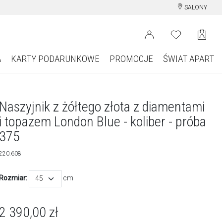
SALONY
A
KARTY PODARUNKOWE
PROMOCJE
ŚWIAT APART
Naszyjnik z żółtego złota z diamentami
i topazem London Blue - koliber - próba
375
220.608
Rozmiar:
cm
45
2 390,00
zł