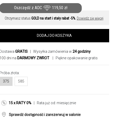
Oszczędź z ADC
119,50
zł
Otrzymasz status
GOLD na start i stały rabat -5%.
Dowiedz się więcej
DODAJ DO KOSZYKA
Dostawa
GRATIS
| Wysyłka zamówienia w
24 godziny
100 dni na
DARMOWY ZWROT
| Piękne opakowanie gratis
Próba złota:
375
585
15 x RATY 0%
| Rata już od:
miesięcznie
Sprawdź dostępność i zarezerwuj w salonie