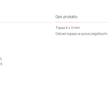
Opis produktu
Topaz 6 x 3 mm
Odcień topazu w poszczególnych n
t,
ct,