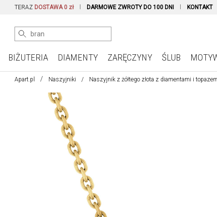
TERAZ
DOSTAWA 0 zł
DARMOWE ZWROTY DO 100 DNI
KONTAKT
BIŻUTERIA
DIAMENTY
ZARĘCZYNY
ŚLUB
MOTY
Apart.pl
Naszyjniki
Naszyjnik z żółtego złota z diamentami i topazem